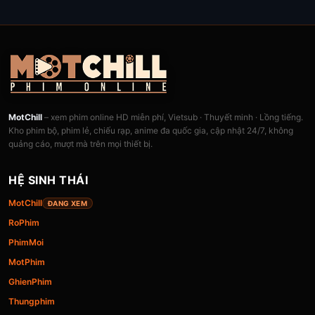
MotChill
– xem phim online HD miễn phí, Vietsub · Thuyết minh · Lồng tiếng.
Kho phim bộ, phim lẻ, chiếu rạp, anime đa quốc gia, cập nhật 24/7, không
quảng cáo, mượt mà trên mọi thiết bị.
HỆ SINH THÁI
MotChill
ĐANG XEM
RoPhim
PhimMoi
MotPhim
GhienPhim
Thungphim