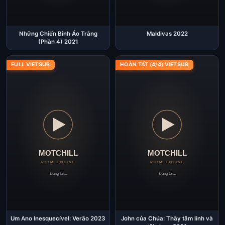
Những Chiến Binh Áo Trắng
Maldivas 2022
(Phần 4) 2021
FULL VIETSUB
HOÀN TẤT (4/4) VIETSUB
Um Ano Inesquecível: Verão 2023
John của Chúa: Thầy tâm linh và