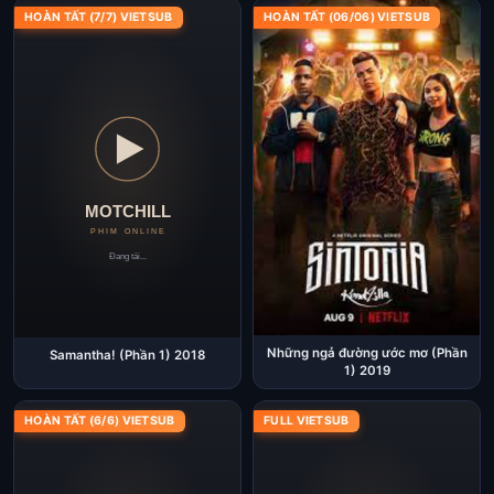
HOÀN TẤT (7/7) VIETSUB
HOÀN TẤT (06/06) VIETSUB
Những ngả đường ước mơ (Phần
Samantha! (Phần 1) 2018
1) 2019
HOÀN TẤT (6/6) VIETSUB
FULL VIETSUB