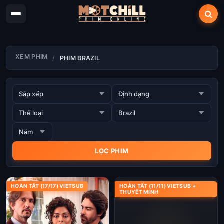
XEM PHIM
PHIM BRAZIL
HOÀN TẤT (17/17) VIETSUB
HOÀN TẤT (11/11) VIETSUB +
THUYẾT MINH