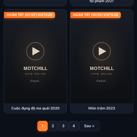
tội phạm 2021
HOÀN TẤT (07/07) VIETSUB
HOÀN TẤT (10/10) VIETSUB
Cuộc đụng độ ma quái 2020
Nhìn trộm 2023
1
2
3
4
Sau »