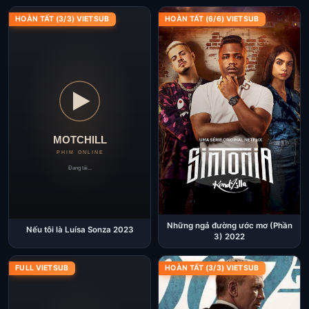
HOÀN TẤT (3/3) VIETSUB
HOÀN TẤT (6/6) VIETSUB
Những ngả đường ước mơ (Phần
Nếu tôi là Luísa Sonza 2023
3) 2022
FULL VIETSUB
HOÀN TẤT (3/3) VIETSUB