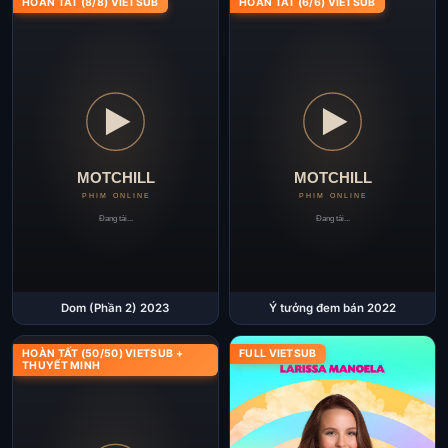
HOÀN TẤT (8/8) VIETSUB
HOÀN TẤT (6/6) VIETSUB
Dom (Phần 2) 2023
Ý tưởng đem bán 2022
HOÀN TẤT (50/50) VIETSUB +
FULL VIETSUB
THUYẾT MINH