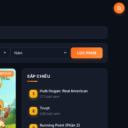
VIETSUB
SẮP CHIẾU
Hulk Hogan: Real American
1
271 lượt xem
Trượt
2
238 lượt xem
Running Point (Phần 2)