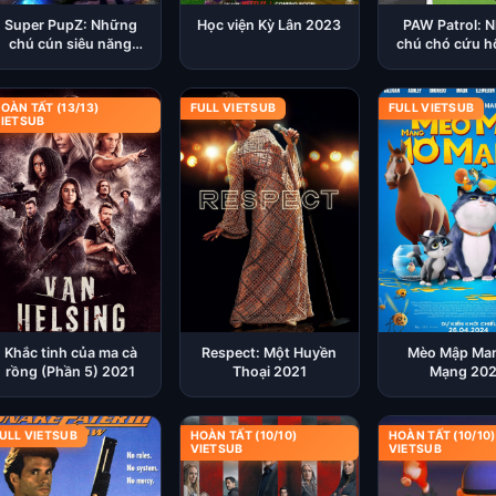
Super PupZ: Những
Học viện Kỳ Lân 2023
PAW Patrol: 
chú cún siêu năng
chú chó cứu h
2022
OÀN TẤT (13/13)
FULL VIETSUB
FULL VIETSUB
IETSUB
Khắc tinh của ma cà
Respect: Một Huyền
Mèo Mập Man
rồng (Phần 5) 2021
Thoại 2021
Mạng 20
ULL VIETSUB
HOÀN TẤT (10/10)
HOÀN TẤT (10/10)
VIETSUB
VIETSUB