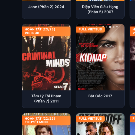
Jane (Phần 2) 2024
Điệp Viên Siêu Hạng
(Phần 5) 2007
HOÀN TẤT (23/23)
FULL VIETSUB
H
VIETSUB
V
Tâm Lý Tội Phạm
Bắt Cóc 2017
(Phần 7) 2011
HOÀN TẤT (22/22)
FULL VIETSUB
F
THUYẾT MINH