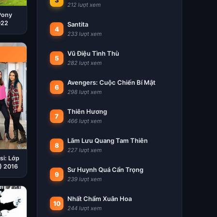
3
212 lượt xem
Pony
022
Santita
4
233 lượt xem
Vũ Điệu Tình Thù
5
282 lượt xem
Avengers: Cuộc Chiến Bí Mật
6
298 lượt xem
Thiên Hương
7
466 lượt xem
Lãm Lưu Quang Tam Thiên
8
227 lượt xem
si: Lớp
1) 2016
Sư Huynh Quá Cẩn Trọng
9
239 lượt xem
Nhất Chẩm Xuân Hoa
10
244 lượt xem