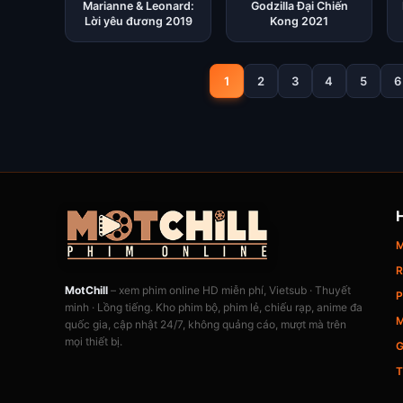
Marianne & Leonard:
Godzilla Đại Chiến
Lời yêu đương 2019
Kong 2021
1
2
3
4
5
6
M
R
MotChill
– xem phim online HD miễn phí, Vietsub · Thuyết
P
minh · Lồng tiếng. Kho phim bộ, phim lẻ, chiếu rạp, anime đa
M
quốc gia, cập nhật 24/7, không quảng cáo, mượt mà trên
mọi thiết bị.
G
T