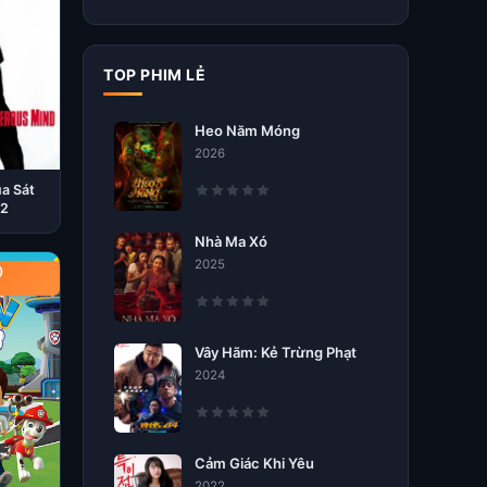
TOP PHIM LẺ
Heo Năm Móng
2026
ủa Sát
02
Nhà Ma Xó
2025
)
Vây Hãm: Kẻ Trừng Phạt
2024
Cảm Giác Khi Yêu
2022