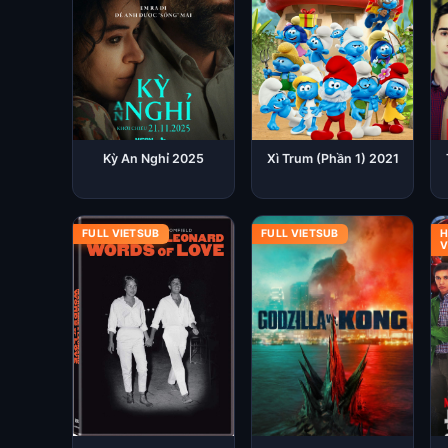
Kỳ An Nghỉ 2025
Xì Trum (Phần 1) 2021
FULL VIETSUB
FULL VIETSUB
H
V