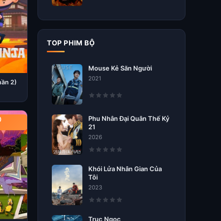
TOP PHIM BỘ
Mouse Kẻ Săn Người
2021
hần 2)
Phu Nhân Đại Quân Thế Kỷ
)
21
2026
Khói Lửa Nhân Gian Của
Tôi
2023
Trục Ngọc