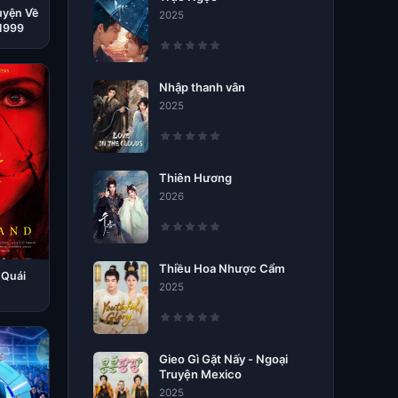
yện Về
2025
 1999
Nhập thanh vân
2025
Thiên Hương
2026
Thiều Hoa Nhược Cẩm
 Quái
2025
Gieo Gì Gặt Nấy - Ngoại
Truyện Mexico
2025