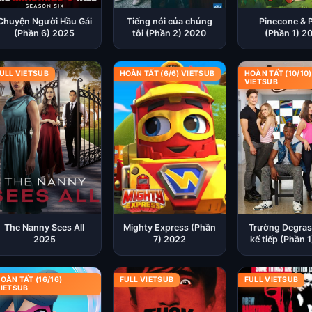
Chuyện Người Hầu Gái
Tiếng nói của chúng
Pinecone & 
(Phần 6) 2025
tôi (Phần 2) 2020
(Phần 1) 2
ULL VIETSUB
HOÀN TẤT (6/6) VIETSUB
HOÀN TẤT (10/10)
VIETSUB
The Nanny Sees All
Mighty Express (Phần
Trường Degras
2025
7) 2022
kế tiếp (Phần 
OÀN TẤT (16/16)
FULL VIETSUB
FULL VIETSUB
IETSUB