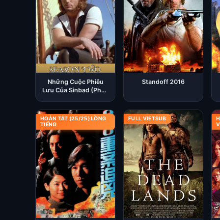
Những Cuộc Phiêu
Standoff 2016
Lưu Của Sinbad (Phần
2) 1997
HOÀN TẤT (25/25) LỒNG
FULL VIETSUB
H
TIẾNG
V