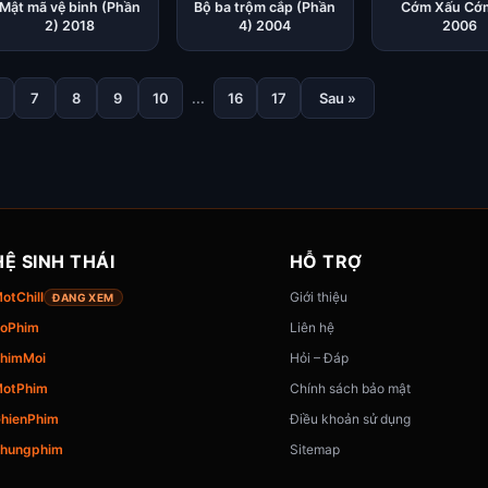
Mật mã vệ binh (Phần
Bộ ba trộm cắp (Phần
Cớm Xấu Cớm
2) 2018
4) 2004
2006
7
8
9
10
...
16
17
Sau »
HỆ SINH THÁI
HỖ TRỢ
otChill
Giới thiệu
ĐANG XEM
oPhim
Liên hệ
himMoi
Hỏi – Đáp
otPhim
Chính sách bảo mật
hienPhim
Điều khoản sử dụng
hungphim
Sitemap