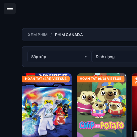
XEM PHIM
PHIM CANADA
HOÀN TẤT (4/4) VIETSUB
HOÀN TẤT (6/6) VIETSUB
H
V