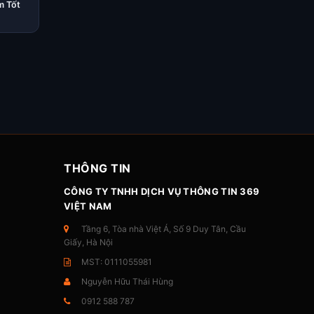
 Tốt
THÔNG TIN
CÔNG TY TNHH DỊCH VỤ THÔNG TIN 369
VIỆT NAM
Tầng 6, Tòa nhà Việt Á, Số 9 Duy Tân, Cầu
Giấy, Hà Nội
MST: 0111055981
Nguyễn Hữu Thái Hùng
0912 588 787