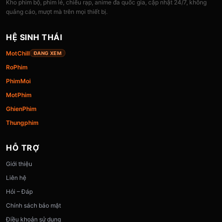
Kho phim bộ, phim lẻ, chiếu rạp, anime đa quốc gia, cập nhật 24/7, không
quảng cáo, mượt mà trên mọi thiết bị.
HỆ SINH THÁI
MotChill
ĐANG XEM
RoPhim
PhimMoi
MotPhim
GhienPhim
Thungphim
HỖ TRỢ
Giới thiệu
Liên hệ
Hỏi – Đáp
Chính sách bảo mật
Điều khoản sử dụng