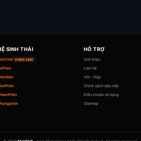
HỆ SINH THÁI
HỖ TRỢ
otChill
Giới thiệu
ĐANG XEM
oPhim
Liên hệ
himMoi
Hỏi – Đáp
otPhim
Chính sách bảo mật
hienPhim
Điều khoản sử dụng
hungphim
Sitemap