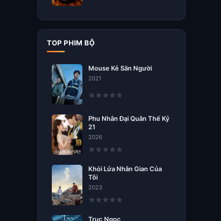
TOP PHIM BỘ
Mouse Kẻ Săn Người
2021
Phu Nhân Đại Quân Thế Kỷ
21
2026
Khói Lửa Nhân Gian Của
Tôi
2023
Trục Ngọc