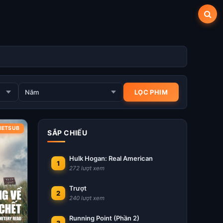
VIETSUB
SẮP CHIẾU
Hulk Hogan: Real American
1
272 lượt xem
Trượt
2
240 lượt xem
Running Point (Phần 2)