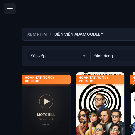
XEM PHIM
DIỄN VIÊN ADAM GODLEY
HOÀN TẤT (10/10)
HOÀN TẤT (10/10)
H
VIETSUB
VIETSUB
V