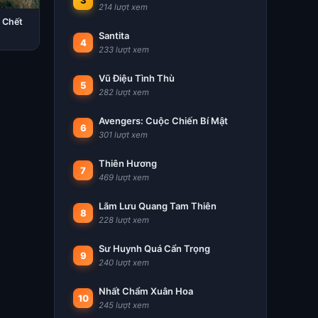
3
214 lượt xem
 Chết
Santita
4
233 lượt xem
Vũ Điệu Tình Thù
5
282 lượt xem
Avengers: Cuộc Chiến Bí Mật
6
301 lượt xem
Thiên Hương
7
469 lượt xem
Lãm Lưu Quang Tam Thiên
8
228 lượt xem
Sư Huynh Quá Cẩn Trọng
9
240 lượt xem
Nhất Chẩm Xuân Hoa
10
245 lượt xem