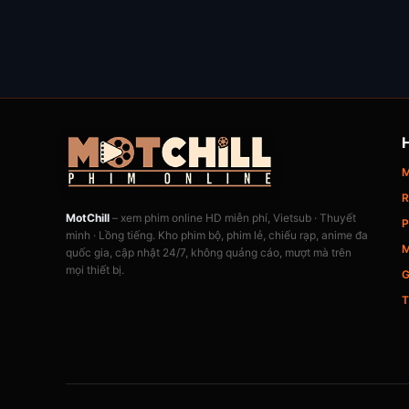
M
R
MotChill
– xem phim online HD miễn phí, Vietsub · Thuyết
P
minh · Lồng tiếng. Kho phim bộ, phim lẻ, chiếu rạp, anime đa
M
quốc gia, cập nhật 24/7, không quảng cáo, mượt mà trên
mọi thiết bị.
G
T