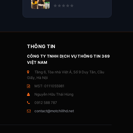
THÔNG TIN
CÔNG TY TNHH DỊCH VỤ THÔNG TIN 369
VIỆT NAM
Tầng 6, Tòa nhà Việt Á, Số 9 Duy Tân, Cầu
Giấy, Hà Nội
MST: 0111055981
Nguyễn Hữu Thái Hùng
0912 588 787
contact@motchillhd.net