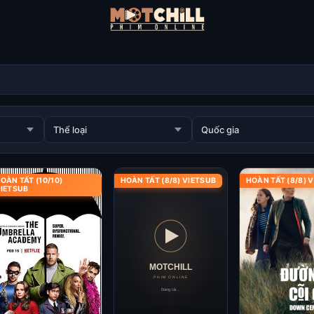
OÀN TẤT (10/10)
HOÀN TẤT (8/8) VIETSUB
HOÀN TẤT (8/8) 
IETSUB