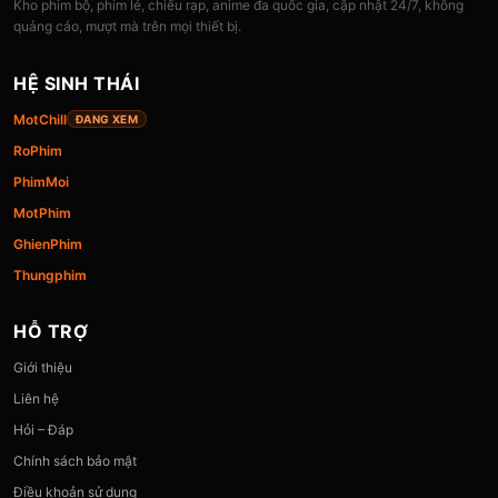
Kho phim bộ, phim lẻ, chiếu rạp, anime đa quốc gia, cập nhật 24/7, không
quảng cáo, mượt mà trên mọi thiết bị.
HỆ SINH THÁI
MotChill
ĐANG XEM
RoPhim
PhimMoi
MotPhim
GhienPhim
Thungphim
HỖ TRỢ
Giới thiệu
Liên hệ
Hỏi – Đáp
Chính sách bảo mật
Điều khoản sử dụng