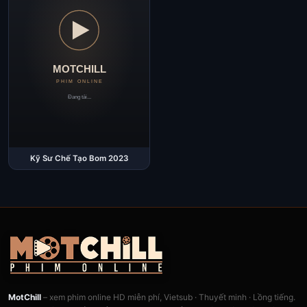
Kỹ Sư Chế Tạo Bom 2023
MotChill
– xem phim online HD miễn phí, Vietsub · Thuyết minh · Lồng tiếng.