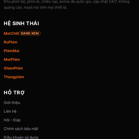
Kho phim bộ, phim lẻ, chiếu rạp, anime đa quốc gia, cập nhật 24/7, không
quảng cáo, mượt mà trên mọi thiết bị.
HỆ SINH THÁI
MotChill
ĐANG XEM
RoPhim
PhimMoi
MotPhim
GhienPhim
Thungphim
HỖ TRỢ
Giới thiệu
Liên hệ
Hỏi – Đáp
Chính sách bảo mật
Điều khoản sử dụng