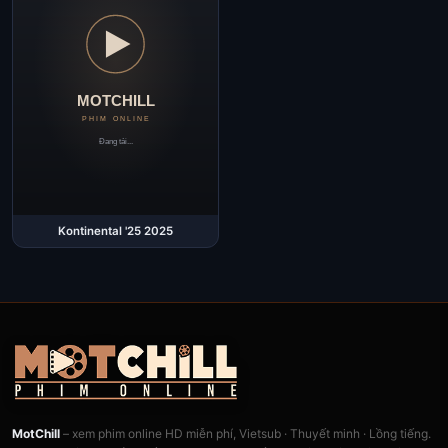
Kontinental '25 2025
MotChill
– xem phim online HD miễn phí, Vietsub · Thuyết minh · Lồng tiếng.