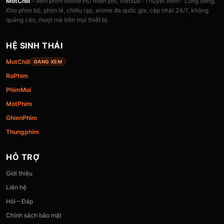
MotChill
– xem phim online HD miễn phí, Vietsub · Thuyết minh · Lồng tiếng.
Kho phim bộ, phim lẻ, chiếu rạp, anime đa quốc gia, cập nhật 24/7, không
quảng cáo, mượt mà trên mọi thiết bị.
HỆ SINH THÁI
MotChill
ĐANG XEM
RoPhim
PhimMoi
MotPhim
GhienPhim
Thungphim
HỖ TRỢ
Giới thiệu
Liên hệ
Hỏi – Đáp
Chính sách bảo mật