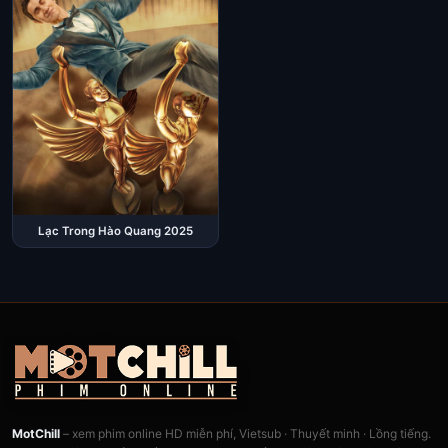
Lạc Trong Hào Quang 2025
MotChill
– xem phim online HD miễn phí, Vietsub · Thuyết minh · Lồng tiếng.