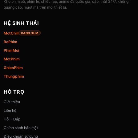
Kho phim bộ, phim lẻ, chiếu rạp, anime đa quốc gia, cập nhật 24/7, không
quảng cáo, mượt mà trên mọi thiết bị.
HỆ SINH THÁI
MotChill
ĐANG XEM
RoPhim
PhimMoi
MotPhim
GhienPhim
Thungphim
HỖ TRỢ
Giới thiệu
Liên hệ
Hỏi – Đáp
Chính sách bảo mật
Điều khoản sử dụng