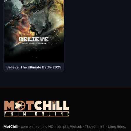
Believe: The Ultimate Battle 2025
MotChill
– xem phim online HD miễn phí, Vietsub · Thuyết minh · Lồng tiếng.