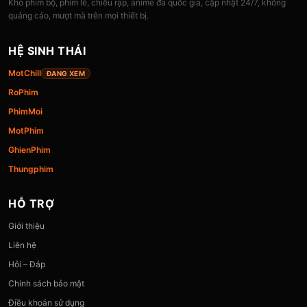
Kho phim bộ, phim lẻ, chiếu rạp, anime đa quốc gia, cập nhật 24/7, không
quảng cáo, mượt mà trên mọi thiết bị.
HỆ SINH THÁI
MotChill
ĐANG XEM
RoPhim
PhimMoi
MotPhim
GhienPhim
Thungphim
HỖ TRỢ
Giới thiệu
Liên hệ
Hỏi – Đáp
Chính sách bảo mật
Điều khoản sử dụng