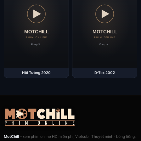
Hồi Tưởng 2020
D-Tox 2002
MotChill
– xem phim online HD miễn phí, Vietsub · Thuyết minh · Lồng tiếng.