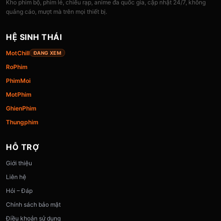
Kho phim bộ, phim lẻ, chiếu rạp, anime đa quốc gia, cập nhật 24/7, không
quảng cáo, mượt mà trên mọi thiết bị.
HỆ SINH THÁI
MotChill
ĐANG XEM
RoPhim
PhimMoi
MotPhim
GhienPhim
Thungphim
HỖ TRỢ
Giới thiệu
Liên hệ
Hỏi – Đáp
Chính sách bảo mật
Điều khoản sử dụng