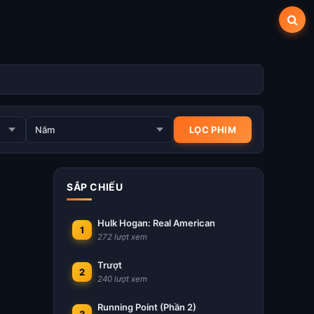
SẮP CHIẾU
Hulk Hogan: Real American
1
272 lượt xem
Trượt
2
240 lượt xem
Running Point (Phần 2)