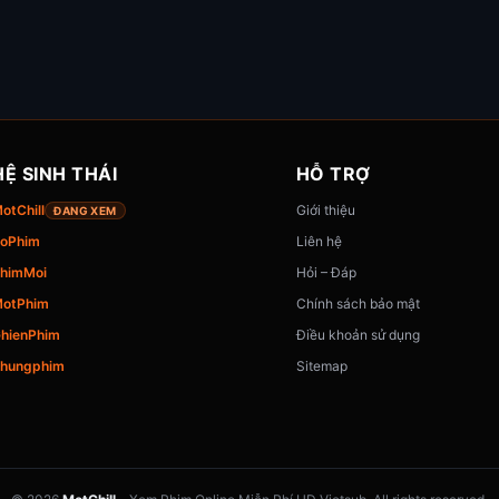
HỆ SINH THÁI
HỖ TRỢ
otChill
Giới thiệu
ĐANG XEM
oPhim
Liên hệ
himMoi
Hỏi – Đáp
otPhim
Chính sách bảo mật
hienPhim
Điều khoản sử dụng
hungphim
Sitemap