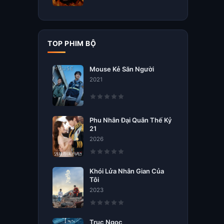
TOP PHIM BỘ
Mouse Kẻ Săn Người
2021
Phu Nhân Đại Quân Thế Kỷ
21
2026
Khói Lửa Nhân Gian Của
Tôi
2023
Trục Ngọc