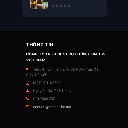
THÔNG TIN
CÔNG TY TNHH DỊCH VỤ THÔNG TIN 369
VIỆT NAM
Tầng 6, Tòa nhà Việt Á, Số 9 Duy Tân, Cầu
Giấy, Hà Nội
MST: 0111055981
Nguyễn Hữu Thái Hùng
0912 588 787
contact@motchillhd.net