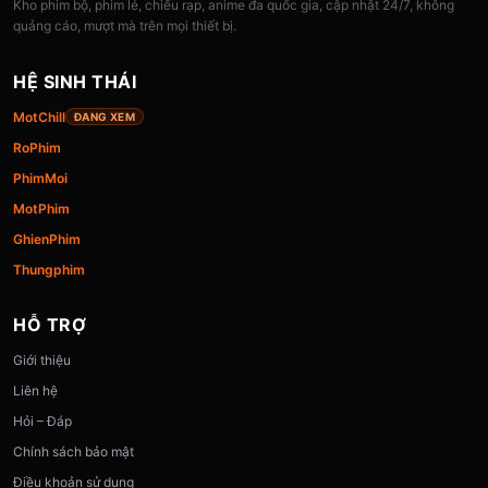
Kho phim bộ, phim lẻ, chiếu rạp, anime đa quốc gia, cập nhật 24/7, không
quảng cáo, mượt mà trên mọi thiết bị.
HỆ SINH THÁI
MotChill
ĐANG XEM
RoPhim
PhimMoi
MotPhim
GhienPhim
Thungphim
HỖ TRỢ
Giới thiệu
Liên hệ
Hỏi – Đáp
Chính sách bảo mật
Điều khoản sử dụng