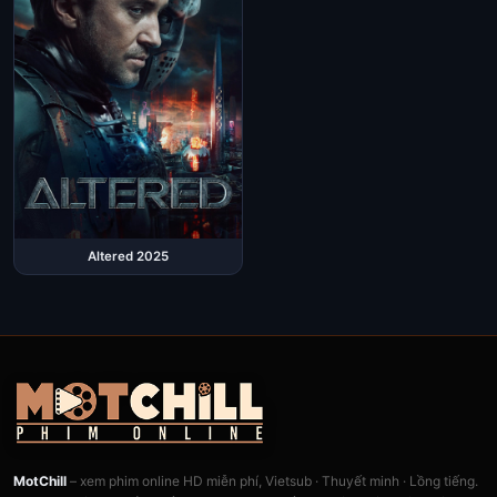
Altered 2025
MotChill
– xem phim online HD miễn phí, Vietsub · Thuyết minh · Lồng tiếng.