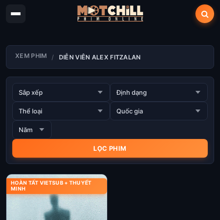
XEM PHIM
DIỄN VIÊN ALEX FITZALAN
HOÀN TẤT VIETSUB + THUYẾT
MINH