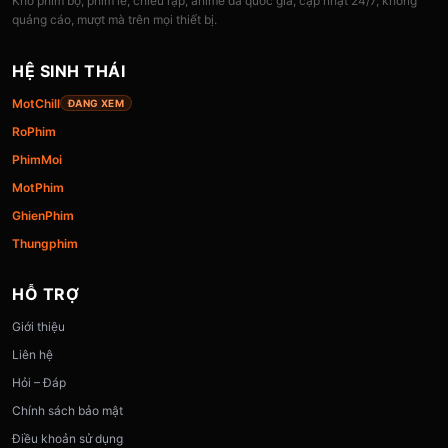
Kho phim bộ, phim lẻ, chiếu rạp, anime đa quốc gia, cập nhật 24/7, không
quảng cáo, mượt mà trên mọi thiết bị.
HỆ SINH THÁI
MotChill
ĐANG XEM
RoPhim
PhimMoi
MotPhim
GhienPhim
Thungphim
HỖ TRỢ
Giới thiệu
Liên hệ
Hỏi – Đáp
Chính sách bảo mật
Điều khoản sử dụng