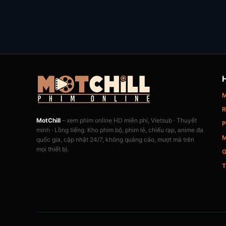
M
R
MotChill
– xem phim online HD miễn phí, Vietsub · Thuyết
P
minh · Lồng tiếng. Kho phim bộ, phim lẻ, chiếu rạp, anime đa
M
quốc gia, cập nhật 24/7, không quảng cáo, mượt mà trên
mọi thiết bị.
G
T