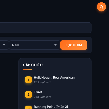
SẮP CHIẾU
Hulk Hogan: Real American
1
283 lượt xem
Trượt
2
248 lượt xem
Running Point (Phần 2)