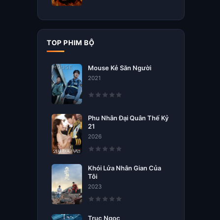
TOP PHIM BỘ
Mouse Kẻ Săn Người
2021
Phu Nhân Đại Quân Thế Kỷ
21
2026
Khói Lửa Nhân Gian Của
Tôi
2023
Trục Ngọc