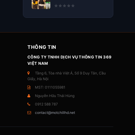
THÔNG TIN
CÔNG TY TNHH DỊCH VỤ THÔNG TIN 369
VIỆT NAM
Tầng 6, Tòa nhà Việt Á, Số 9 Duy Tân, Cầu
Giấy, Hà Nội
MST: 0111055981
Nguyễn Hữu Thái Hùng
0912 588 787
contact@motchillhd.net