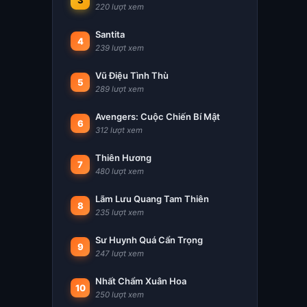
3
220 lượt xem
Santita
4
239 lượt xem
Vũ Điệu Tình Thù
5
289 lượt xem
Avengers: Cuộc Chiến Bí Mật
6
312 lượt xem
Thiên Hương
7
480 lượt xem
Lãm Lưu Quang Tam Thiên
8
235 lượt xem
Sư Huynh Quá Cẩn Trọng
9
247 lượt xem
Nhất Chẩm Xuân Hoa
10
250 lượt xem