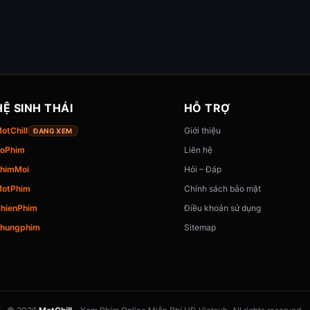
HỆ SINH THÁI
HỖ TRỢ
otChill
Giới thiệu
ĐANG XEM
oPhim
Liên hệ
himMoi
Hỏi – Đáp
otPhim
Chính sách bảo mật
hienPhim
Điều khoản sử dụng
hungphim
Sitemap