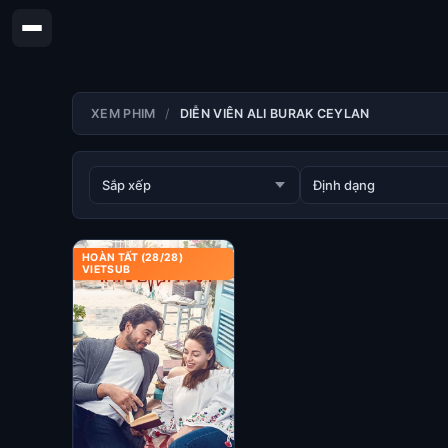
XEM PHIM
DIỄN VIÊN ALI BURAK CEYLAN
HOÀN TẤT (28/28)
VIETSUB