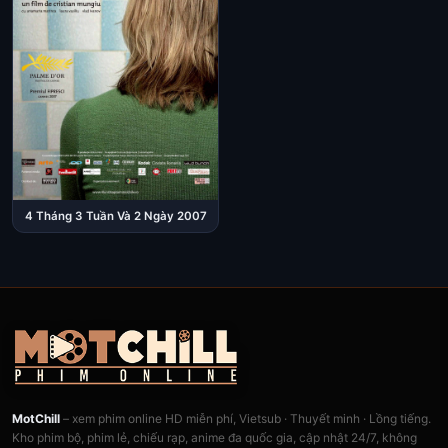
4 Tháng 3 Tuần Và 2 Ngày 2007
MotChill
– xem phim online HD miễn phí, Vietsub · Thuyết minh · Lồng tiếng.
Kho phim bộ, phim lẻ, chiếu rạp, anime đa quốc gia, cập nhật 24/7, không