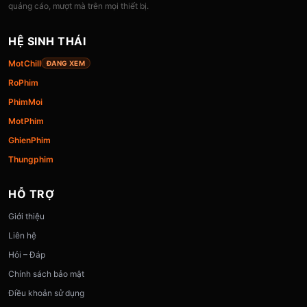
quảng cáo, mượt mà trên mọi thiết bị.
HỆ SINH THÁI
MotChill
ĐANG XEM
RoPhim
PhimMoi
MotPhim
GhienPhim
Thungphim
HỖ TRỢ
Giới thiệu
Liên hệ
Hỏi – Đáp
Chính sách bảo mật
Điều khoản sử dụng