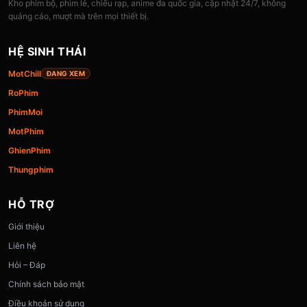
Kho phim bộ, phim lẻ, chiếu rạp, anime đa quốc gia, cập nhật 24/7, không
quảng cáo, mượt mà trên mọi thiết bị.
HỆ SINH THÁI
MotChill
ĐANG XEM
RoPhim
PhimMoi
MotPhim
GhienPhim
Thungphim
HỖ TRỢ
Giới thiệu
Liên hệ
Hỏi – Đáp
Chính sách bảo mật
Điều khoản sử dụng