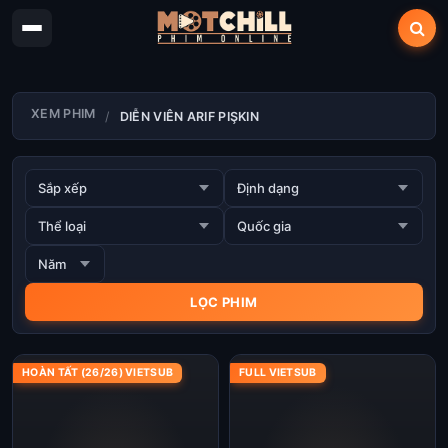
XEM PHIM
DIỄN VIÊN ARIF PIŞKIN
HOÀN TẤT (26/26) VIETSUB
FULL VIETSUB