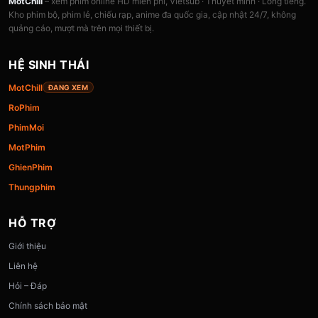
MotChill
– xem phim online HD miễn phí, Vietsub · Thuyết minh · Lồng tiếng.
Kho phim bộ, phim lẻ, chiếu rạp, anime đa quốc gia, cập nhật 24/7, không
quảng cáo, mượt mà trên mọi thiết bị.
HỆ SINH THÁI
MotChill
ĐANG XEM
RoPhim
PhimMoi
MotPhim
GhienPhim
Thungphim
HỖ TRỢ
Giới thiệu
Liên hệ
Hỏi – Đáp
Chính sách bảo mật