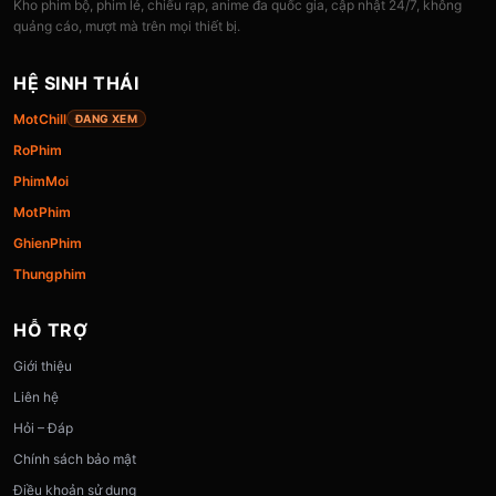
Kho phim bộ, phim lẻ, chiếu rạp, anime đa quốc gia, cập nhật 24/7, không
quảng cáo, mượt mà trên mọi thiết bị.
HỆ SINH THÁI
MotChill
ĐANG XEM
RoPhim
PhimMoi
MotPhim
GhienPhim
Thungphim
HỖ TRỢ
Giới thiệu
Liên hệ
Hỏi – Đáp
Chính sách bảo mật
Điều khoản sử dụng