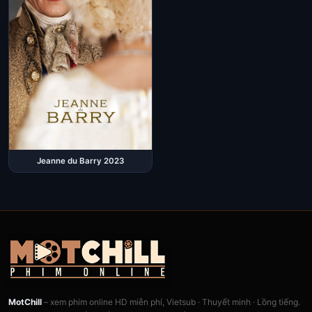
Jeanne du Barry 2023
MotChill
– xem phim online HD miễn phí, Vietsub · Thuyết minh · Lồng tiếng.