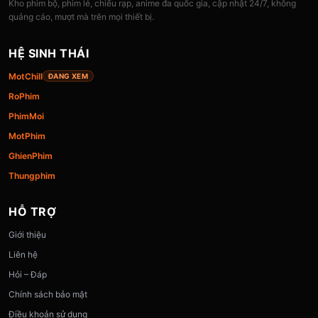
Kho phim bộ, phim lẻ, chiếu rạp, anime đa quốc gia, cập nhật 24/7, không
quảng cáo, mượt mà trên mọi thiết bị.
HỆ SINH THÁI
MotChill
ĐANG XEM
RoPhim
PhimMoi
MotPhim
GhienPhim
Thungphim
HỖ TRỢ
Giới thiệu
Liên hệ
Hỏi – Đáp
Chính sách bảo mật
Điều khoản sử dụng