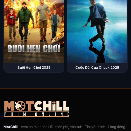
Buổi Hẹn Chơi 2025
Cuộc Đời Của Chuck 2025
MotChill
– xem phim online HD miễn phí, Vietsub · Thuyết minh · Lồng tiếng.