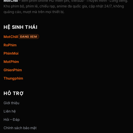
MotChill
– xem phim online HD miễn phí, Vietsub · Thuyết minh · Lồng tiếng.
Kho phim bộ, phim lẻ, chiếu rạp, anime đa quốc gia, cập nhật 24/7, không
quảng cáo, mượt mà trên mọi thiết bị.
HỆ SINH THÁI
MotChill
ĐANG XEM
RoPhim
PhimMoi
MotPhim
GhienPhim
Thungphim
HỖ TRỢ
Giới thiệu
Liên hệ
Hỏi – Đáp
Chính sách bảo mật