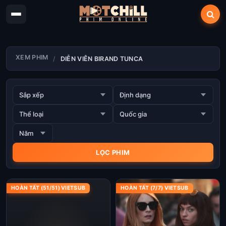
XEM PHIM
DIỄN VIÊN BIRAND TUNCA
HOÀN TẤT (51/51) VIETSUB
HOÀN TẤT (7/7) VIETSUB