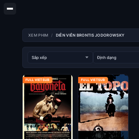
XEM PHIM
DIỄN VIÊN BRONTIS JODOROWSKY
FULL VIETSUB
FULL VIETSUB