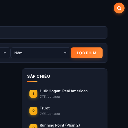
SẮP CHIẾU
Hulk Hogan: Real American
1
278 lượt xem
Trượt
2
246 lượt xem
Running Point (Phần 2)