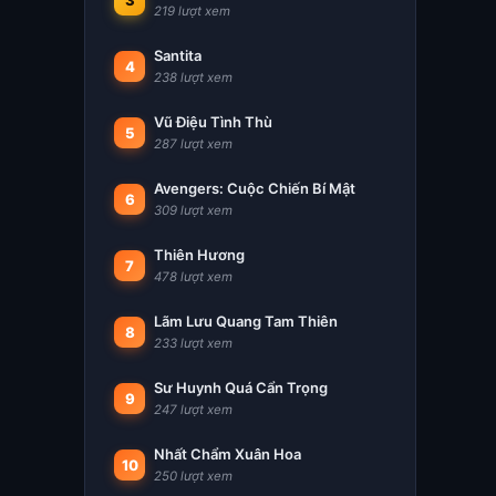
3
219 lượt xem
Santita
4
238 lượt xem
Vũ Điệu Tình Thù
5
287 lượt xem
Avengers: Cuộc Chiến Bí Mật
6
309 lượt xem
Thiên Hương
7
478 lượt xem
Lãm Lưu Quang Tam Thiên
8
233 lượt xem
Sư Huynh Quá Cẩn Trọng
9
247 lượt xem
Nhất Chẩm Xuân Hoa
10
250 lượt xem