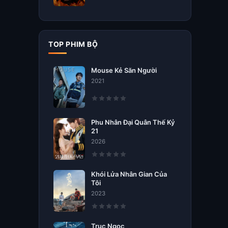
TOP PHIM BỘ
Mouse Kẻ Săn Người
2021
Phu Nhân Đại Quân Thế Kỷ
21
2026
Khói Lửa Nhân Gian Của
Tôi
2023
Trục Ngọc