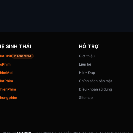
HỆ SINH THÁI
HỖ TRỢ
otChill
Giới thiệu
ĐANG XEM
oPhim
Liên hệ
himMoi
Hỏi – Đáp
otPhim
Chính sách bảo mật
hienPhim
Điều khoản sử dụng
hungphim
Sitemap