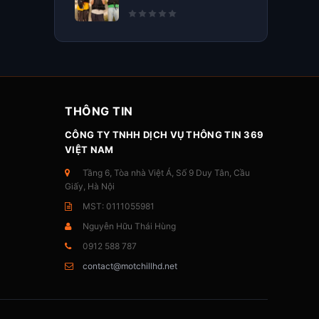
THÔNG TIN
CÔNG TY TNHH DỊCH VỤ THÔNG TIN 369
VIỆT NAM
Tầng 6, Tòa nhà Việt Á, Số 9 Duy Tân, Cầu
Giấy, Hà Nội
MST: 0111055981
Nguyễn Hữu Thái Hùng
0912 588 787
contact@motchillhd.net