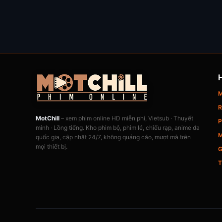
M
R
MotChill
– xem phim online HD miễn phí, Vietsub · Thuyết
P
minh · Lồng tiếng. Kho phim bộ, phim lẻ, chiếu rạp, anime đa
M
quốc gia, cập nhật 24/7, không quảng cáo, mượt mà trên
mọi thiết bị.
G
T