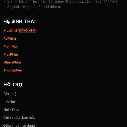
Kho phim bộ, phim lẻ, chiếu rạp, anime đa quốc gia, cập nhật 24/7, không
quảng cáo, mượt mà trên mọi thiết bị.
HỆ SINH THÁI
MotChill
ĐANG XEM
RoPhim
PhimMoi
MotPhim
GhienPhim
Thungphim
HỖ TRỢ
Giới thiệu
Liên hệ
Hỏi – Đáp
Chính sách bảo mật
Điều khoản sử dụng