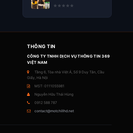
THÔNG TIN
CÔNG TY TNHH DỊCH VỤ THÔNG TIN 369
VIỆT NAM
Tầng 6, Tòa nhà Việt Á, Số 9 Duy Tân, Cầu
Giấy, Hà Nội
MST: 0111055981
Nguyễn Hữu Thái Hùng
0912 588 787
contact@motchillhd.net