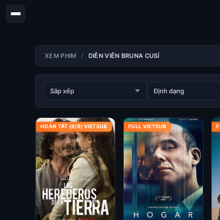
XEM PHIM
DIỄN VIÊN BRUNA CUSÍ
HOÀN TẤT (8/8) VIETSUB
FULL VIETSUB
F