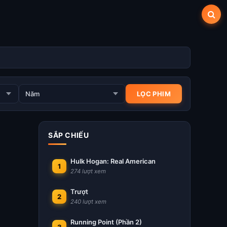
SẮP CHIẾU
Hulk Hogan: Real American
1
274 lượt xem
Trượt
2
240 lượt xem
Running Point (Phần 2)