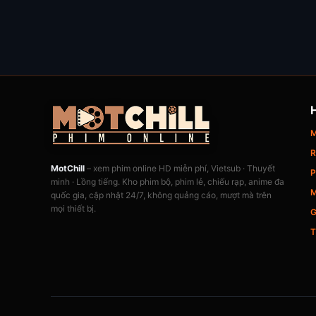
M
R
MotChill
– xem phim online HD miễn phí, Vietsub · Thuyết
P
minh · Lồng tiếng. Kho phim bộ, phim lẻ, chiếu rạp, anime đa
M
quốc gia, cập nhật 24/7, không quảng cáo, mượt mà trên
mọi thiết bị.
G
T