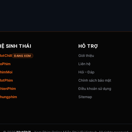
HỆ SINH THÁI
HỖ TRỢ
otChill
Giới thiệu
ĐANG XEM
oPhim
Liên hệ
himMoi
Hỏi – Đáp
otPhim
Chính sách bảo mật
hienPhim
Điều khoản sử dụng
hungphim
Sitemap