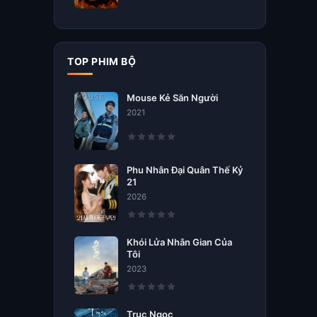
TOP PHIM BỘ
Mouse Kẻ Săn Người
2021
Phu Nhân Đại Quân Thế Kỷ
21
2026
Khói Lửa Nhân Gian Của
Tôi
2023
Trục Ngọc