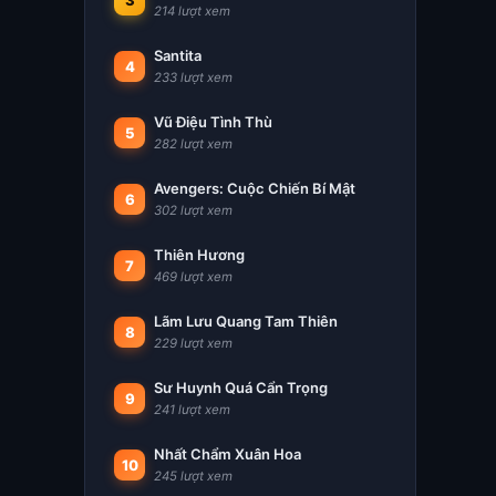
3
214 lượt xem
Santita
4
233 lượt xem
Vũ Điệu Tình Thù
5
282 lượt xem
Avengers: Cuộc Chiến Bí Mật
6
302 lượt xem
Thiên Hương
7
469 lượt xem
Lãm Lưu Quang Tam Thiên
8
229 lượt xem
Sư Huynh Quá Cẩn Trọng
9
241 lượt xem
Nhất Chẩm Xuân Hoa
10
245 lượt xem