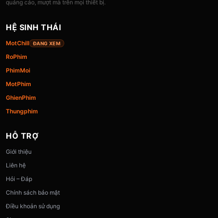
quảng cáo, mượt mà trên mọi thiết bị.
HỆ SINH THÁI
MotChill
ĐANG XEM
RoPhim
PhimMoi
MotPhim
GhienPhim
Thungphim
HỖ TRỢ
Giới thiệu
Liên hệ
Hỏi – Đáp
Chính sách bảo mật
Điều khoản sử dụng