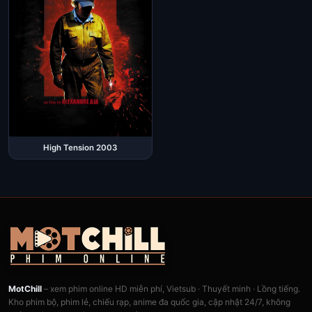
High Tension 2003
MotChill
– xem phim online HD miễn phí, Vietsub · Thuyết minh · Lồng tiếng.
Kho phim bộ, phim lẻ, chiếu rạp, anime đa quốc gia, cập nhật 24/7, không