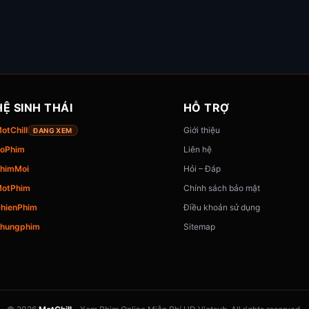
HỆ SINH THÁI
HỖ TRỢ
otChill
Giới thiệu
ĐANG XEM
oPhim
Liên hệ
himMoi
Hỏi – Đáp
otPhim
Chính sách bảo mật
hienPhim
Điều khoản sử dụng
hungphim
Sitemap