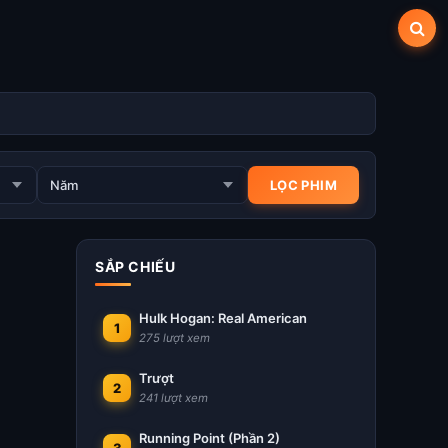
SẮP CHIẾU
Hulk Hogan: Real American
1
275 lượt xem
Trượt
2
241 lượt xem
Running Point (Phần 2)