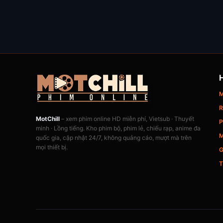
M
R
MotChill
– xem phim online HD miễn phí, Vietsub · Thuyết
P
minh · Lồng tiếng. Kho phim bộ, phim lẻ, chiếu rạp, anime đa
M
quốc gia, cập nhật 24/7, không quảng cáo, mượt mà trên
mọi thiết bị.
G
T