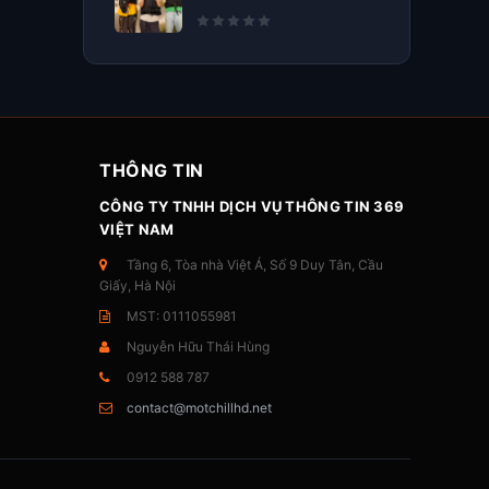
THÔNG TIN
CÔNG TY TNHH DỊCH VỤ THÔNG TIN 369
VIỆT NAM
Tầng 6, Tòa nhà Việt Á, Số 9 Duy Tân, Cầu
Giấy, Hà Nội
MST: 0111055981
Nguyễn Hữu Thái Hùng
0912 588 787
contact@motchillhd.net