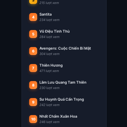
3
215 lượt xem
Santita
4
234 lượt xem
Vũ Điệu Tình Thù
5
284 lượt xem
Avengers: Cuộc Chiến Bí Mật
6
304 lượt xem
Thiên Hương
7
471 lượt xem
Lãm Lưu Quang Tam Thiên
8
230 lượt xem
Sư Huynh Quá Cẩn Trọng
9
242 lượt xem
Nhất Chẩm Xuân Hoa
10
246 lượt xem