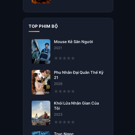
TOP PHIM BỘ
Mouse Kẻ Săn Người
2021
Phu Nhân Đại Quân Thế Kỷ
21
2026
Khói Lửa Nhân Gian Của
Tôi
2023
Trục Ngọc