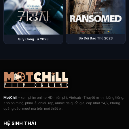
Bộ Đôi Báo Thủ 2023
Quý Công Tử 2023
MotChill
– xem phim online HD miễn phí, Vietsub · Thuyết minh · Lồng tiếng.
Kho phim bộ, phim lẻ, chiếu rạp, anime đa quốc gia, cập nhật 24/7, không
quảng cáo, mượt mà trên mọi thiết bị.
HỆ SINH THÁI