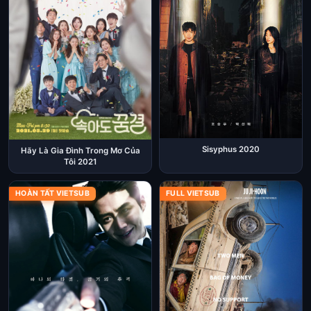
Sisyphus 2020
Hãy Là Gia Đình Trong Mơ Của
Tôi 2021
HOÀN TẤT VIETSUB
FULL VIETSUB