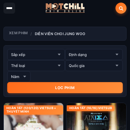
XEM PHIM
DIỄN VIÊN CHOI JUNG WOO
HOÀN TẤT (120/120) VIETSUB +
HOÀN TẤT (16/16) VIETSUB
THUYẾT MINH