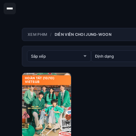
XEM PHIM
DIỄN VIÊN CHOI JUNG-WOON
HOÀN TẤT (10/10)
VIETSUB