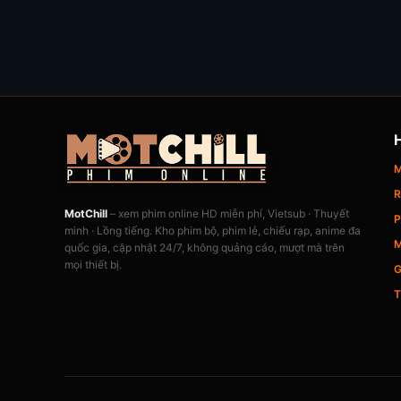
M
R
MotChill
– xem phim online HD miễn phí, Vietsub · Thuyết
P
minh · Lồng tiếng. Kho phim bộ, phim lẻ, chiếu rạp, anime đa
M
quốc gia, cập nhật 24/7, không quảng cáo, mượt mà trên
mọi thiết bị.
G
T