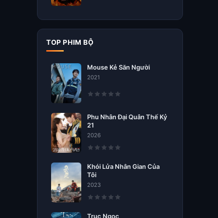
TOP PHIM BỘ
Mouse Kẻ Săn Người
2021
Phu Nhân Đại Quân Thế Kỷ
21
2026
Khói Lửa Nhân Gian Của
Tôi
2023
Trục Ngọc