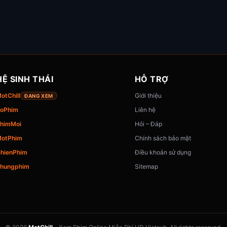
HỆ SINH THÁI
HỖ TRỢ
otChill
Giới thiệu
ĐANG XEM
oPhim
Liên hệ
himMoi
Hỏi – Đáp
otPhim
Chính sách bảo mật
hienPhim
Điều khoản sử dụng
hungphim
Sitemap