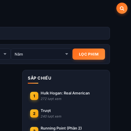
SẮP CHIẾU
Hulk Hogan: Real American
1
272 lượt xem
Trượt
2
240 lượt xem
Running Point (Phần 2)