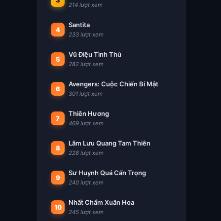
3
214 lượt xem
Santita
4
233 lượt xem
Vũ Điệu Tình Thù
5
282 lượt xem
Avengers: Cuộc Chiến Bí Mật
6
301 lượt xem
Thiên Hương
7
469 lượt xem
Lãm Lưu Quang Tam Thiên
8
228 lượt xem
Sư Huynh Quá Cẩn Trọng
9
240 lượt xem
Nhất Chẩm Xuân Hoa
10
245 lượt xem