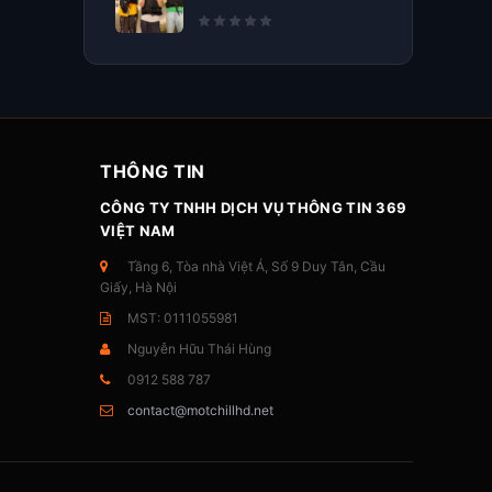
THÔNG TIN
CÔNG TY TNHH DỊCH VỤ THÔNG TIN 369
VIỆT NAM
Tầng 6, Tòa nhà Việt Á, Số 9 Duy Tân, Cầu
Giấy, Hà Nội
MST: 0111055981
Nguyễn Hữu Thái Hùng
0912 588 787
contact@motchillhd.net