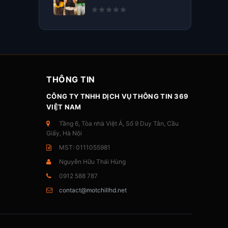
THÔNG TIN
CÔNG TY TNHH DỊCH VỤ THÔNG TIN 369
VIỆT NAM
Tầng 6, Tòa nhà Việt Á, Số 9 Duy Tân, Cầu
Giấy, Hà Nội
MST: 0111055981
Nguyễn Hữu Thái Hùng
0912 588 787
contact@motchillhd.net