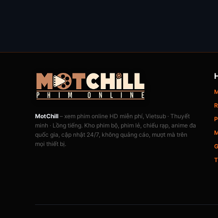
M
R
MotChill
– xem phim online HD miễn phí, Vietsub · Thuyết
P
minh · Lồng tiếng. Kho phim bộ, phim lẻ, chiếu rạp, anime đa
M
quốc gia, cập nhật 24/7, không quảng cáo, mượt mà trên
mọi thiết bị.
G
T