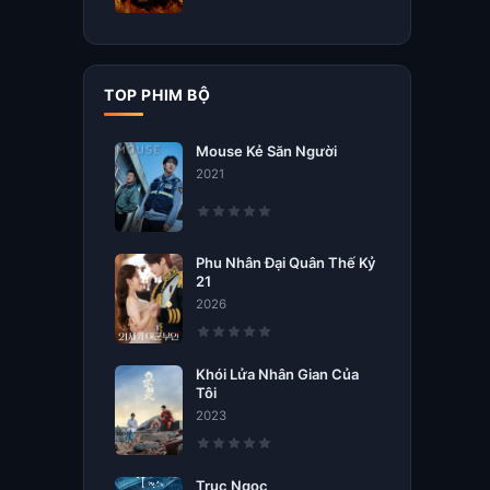
TOP PHIM BỘ
Mouse Kẻ Săn Người
2021
Phu Nhân Đại Quân Thế Kỷ
21
2026
Khói Lửa Nhân Gian Của
Tôi
2023
Trục Ngọc