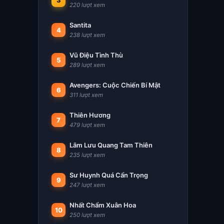
3
220 lượt xem
Santita
4
238 lượt xem
Vũ Điệu Tình Thù
5
289 lượt xem
Avengers: Cuộc Chiến Bí Mật
6
311 lượt xem
Thiên Hương
7
479 lượt xem
Lãm Lưu Quang Tam Thiên
8
235 lượt xem
Sư Huynh Quá Cẩn Trọng
9
247 lượt xem
Nhất Chẩm Xuân Hoa
10
250 lượt xem