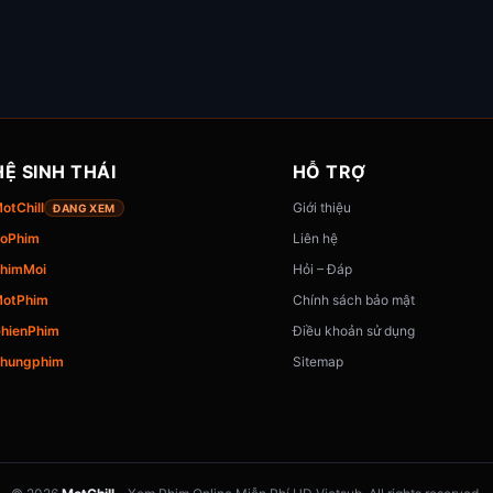
HỆ SINH THÁI
HỖ TRỢ
otChill
Giới thiệu
ĐANG XEM
oPhim
Liên hệ
himMoi
Hỏi – Đáp
otPhim
Chính sách bảo mật
hienPhim
Điều khoản sử dụng
hungphim
Sitemap