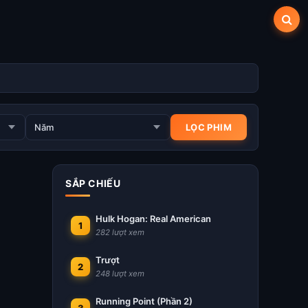
SẮP CHIẾU
Hulk Hogan: Real American
1
282 lượt xem
Trượt
2
248 lượt xem
Running Point (Phần 2)