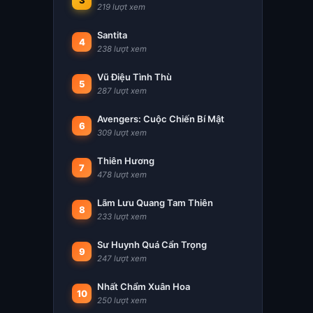
3
219 lượt xem
Santita
4
238 lượt xem
Vũ Điệu Tình Thù
5
287 lượt xem
Avengers: Cuộc Chiến Bí Mật
6
309 lượt xem
Thiên Hương
7
478 lượt xem
Lãm Lưu Quang Tam Thiên
8
233 lượt xem
Sư Huynh Quá Cẩn Trọng
9
247 lượt xem
Nhất Chẩm Xuân Hoa
10
250 lượt xem