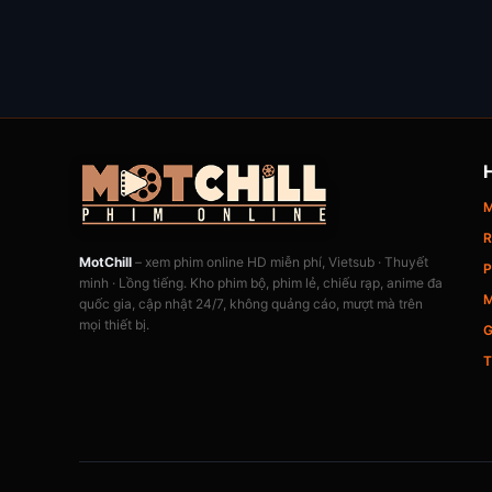
M
R
MotChill
– xem phim online HD miễn phí, Vietsub · Thuyết
P
minh · Lồng tiếng. Kho phim bộ, phim lẻ, chiếu rạp, anime đa
M
quốc gia, cập nhật 24/7, không quảng cáo, mượt mà trên
mọi thiết bị.
G
T