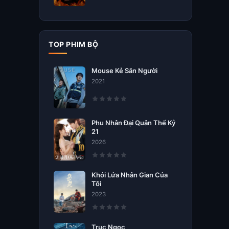
TOP PHIM BỘ
Mouse Kẻ Săn Người
2021
Phu Nhân Đại Quân Thế Kỷ
21
2026
Khói Lửa Nhân Gian Của
Tôi
2023
Trục Ngọc