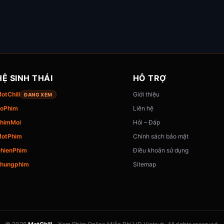
HỆ SINH THÁI
HỖ TRỢ
otChill
Giới thiệu
ĐANG XEM
oPhim
Liên hệ
himMoi
Hỏi – Đáp
otPhim
Chính sách bảo mật
hienPhim
Điều khoản sử dụng
hungphim
Sitemap