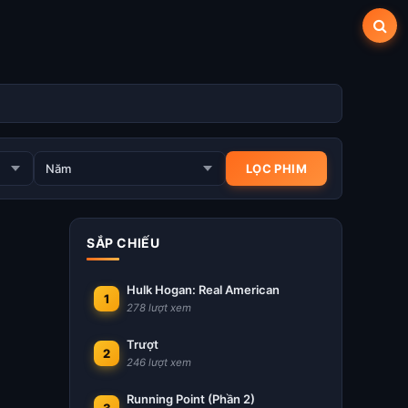
SẮP CHIẾU
Hulk Hogan: Real American
1
278 lượt xem
Trượt
2
246 lượt xem
Running Point (Phần 2)