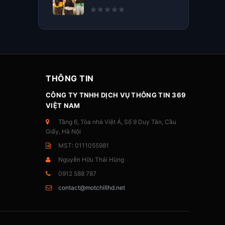
THÔNG TIN
CÔNG TY TNHH DỊCH VỤ THÔNG TIN 369
VIỆT NAM
Tầng 6, Tòa nhà Việt Á, Số 9 Duy Tân, Cầu
Giấy, Hà Nội
MST: 0111055981
Nguyễn Hữu Thái Hùng
0912 588 787
contact@motchillhd.net