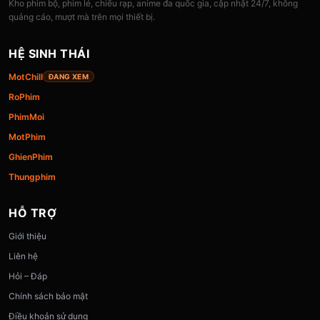
Kho phim bộ, phim lẻ, chiếu rạp, anime đa quốc gia, cập nhật 24/7, không
quảng cáo, mượt mà trên mọi thiết bị.
HỆ SINH THÁI
MotChill
ĐANG XEM
RoPhim
PhimMoi
MotPhim
GhienPhim
Thungphim
HỖ TRỢ
Giới thiệu
Liên hệ
Hỏi – Đáp
Chính sách bảo mật
Điều khoản sử dụng