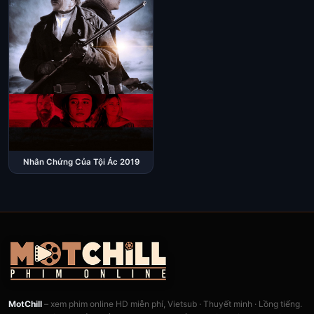
Nhân Chứng Của Tội Ác 2019
MotChill
– xem phim online HD miễn phí, Vietsub · Thuyết minh · Lồng tiếng.