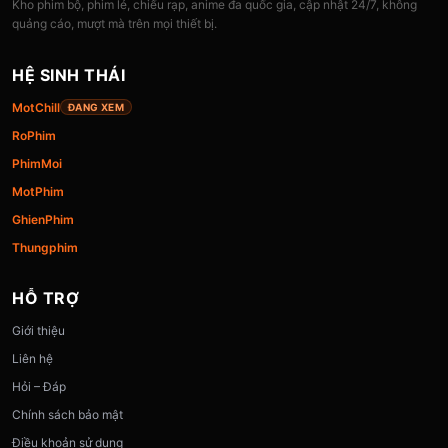
Kho phim bộ, phim lẻ, chiếu rạp, anime đa quốc gia, cập nhật 24/7, không
quảng cáo, mượt mà trên mọi thiết bị.
HỆ SINH THÁI
MotChill
ĐANG XEM
RoPhim
PhimMoi
MotPhim
GhienPhim
Thungphim
HỖ TRỢ
Giới thiệu
Liên hệ
Hỏi – Đáp
Chính sách bảo mật
Điều khoản sử dụng