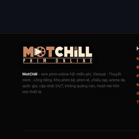
M
R
MotChill
– xem phim online HD miễn phí, Vietsub · Thuyết
P
minh · Lồng tiếng. Kho phim bộ, phim lẻ, chiếu rạp, anime đa
M
quốc gia, cập nhật 24/7, không quảng cáo, mượt mà trên
mọi thiết bị.
G
T