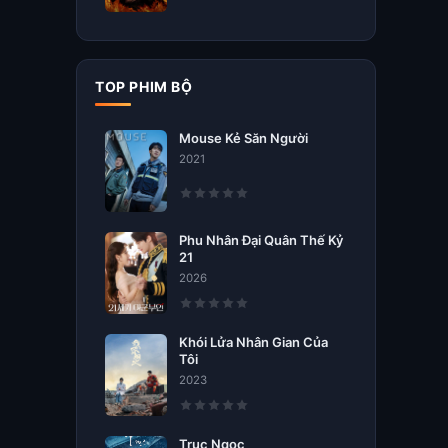
TOP PHIM BỘ
Mouse Kẻ Săn Người
2021
Phu Nhân Đại Quân Thế Kỷ
21
2026
Khói Lửa Nhân Gian Của
Tôi
2023
Trục Ngọc