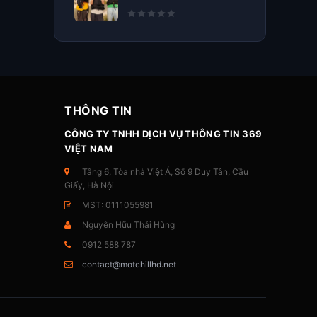
THÔNG TIN
CÔNG TY TNHH DỊCH VỤ THÔNG TIN 369
VIỆT NAM
Tầng 6, Tòa nhà Việt Á, Số 9 Duy Tân, Cầu
Giấy, Hà Nội
MST: 0111055981
Nguyễn Hữu Thái Hùng
0912 588 787
contact@motchillhd.net