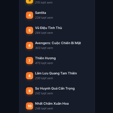
3
215 lượt xem
Santita
4
234 lượt xem
Vũ Điệu Tình Thù
5
284 lượt xem
Avengers: Cuộc Chiến Bí Mật
6
303 lượt xem
Thiên Hương
7
470 lượt xem
Lãm Lưu Quang Tam Thiên
8
230 lượt xem
Sư Huynh Quá Cẩn Trọng
9
242 lượt xem
Nhất Chẩm Xuân Hoa
10
246 lượt xem