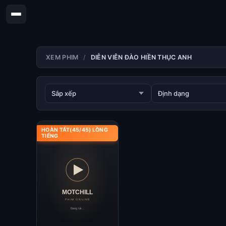
XEM PHIM
DIỄN VIÊN ĐÀO HIỀN THỤC ANH
HOÀN TẤT(45/45) LỒNG
TIẾNG