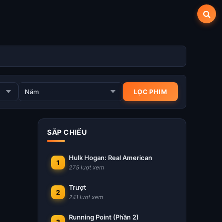
SẮP CHIẾU
Hulk Hogan: Real American
1
275 lượt xem
Trượt
2
241 lượt xem
Running Point (Phần 2)