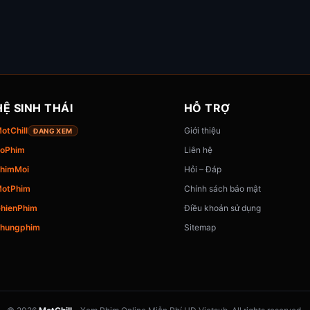
HỆ SINH THÁI
HỖ TRỢ
otChill
Giới thiệu
ĐANG XEM
oPhim
Liên hệ
himMoi
Hỏi – Đáp
otPhim
Chính sách bảo mật
hienPhim
Điều khoản sử dụng
hungphim
Sitemap