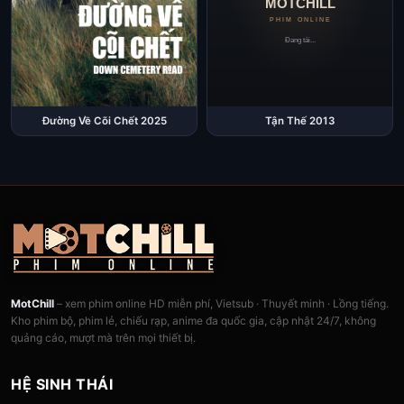
Đường Về Cõi Chết 2025
Tận Thế 2013
MotChill
– xem phim online HD miễn phí, Vietsub · Thuyết minh · Lồng tiếng.
Kho phim bộ, phim lẻ, chiếu rạp, anime đa quốc gia, cập nhật 24/7, không
quảng cáo, mượt mà trên mọi thiết bị.
HỆ SINH THÁI