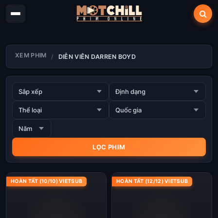
XEM PHIM
DIỄN VIÊN DARREN BOYD
HOÀN TẤT (10/10) VIETSUB
HOÀN TẤT (12/12) VIETSUB