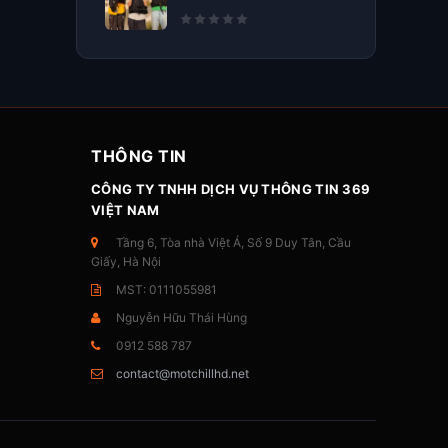
THÔNG TIN
CÔNG TY TNHH DỊCH VỤ THÔNG TIN 369
VIỆT NAM
Tầng 6, Tòa nhà Việt Á, Số 9 Duy Tân, Cầu
Giấy, Hà Nội
MST: 0111055981
Nguyễn Hữu Thái Hùng
0912 588 787
contact@motchillhd.net