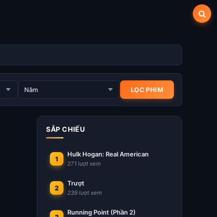
SẮP CHIẾU
Hulk Hogan: Real American
1
271 lượt xem
Trượt
2
239 lượt xem
Running Point (Phần 2)