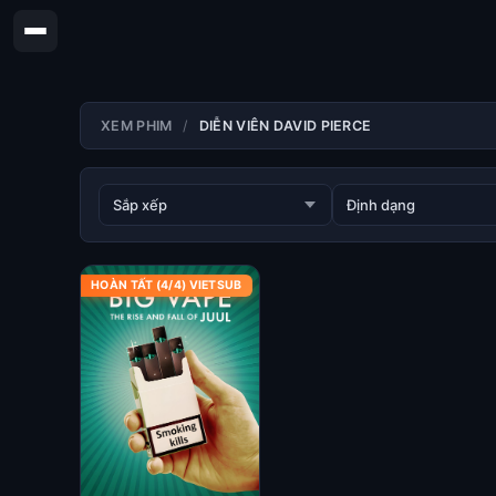
XEM PHIM
DIỄN VIÊN DAVID PIERCE
HOÀN TẤT (4/4) VIETSUB