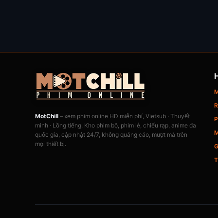
M
R
MotChill
– xem phim online HD miễn phí, Vietsub · Thuyết
P
minh · Lồng tiếng. Kho phim bộ, phim lẻ, chiếu rạp, anime đa
M
quốc gia, cập nhật 24/7, không quảng cáo, mượt mà trên
mọi thiết bị.
G
T