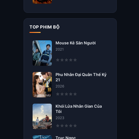
TOP PHIM BỘ
Mouse Kẻ Săn Người
2021
Phu Nhân Đại Quân Thế Kỷ
21
2026
Khói Lửa Nhân Gian Của
Tôi
2023
Trục Ngọc