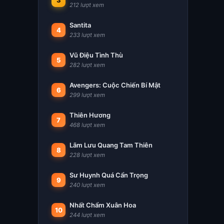
3
212 lượt xem
Santita
4
233 lượt xem
Vũ Điệu Tình Thù
5
282 lượt xem
Avengers: Cuộc Chiến Bí Mật
6
299 lượt xem
Thiên Hương
7
468 lượt xem
Lãm Lưu Quang Tam Thiên
8
228 lượt xem
Sư Huynh Quá Cẩn Trọng
9
240 lượt xem
Nhất Chẩm Xuân Hoa
10
244 lượt xem