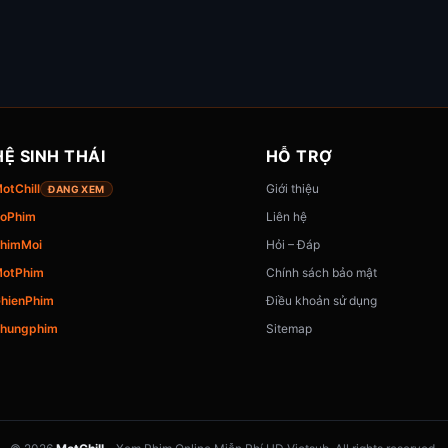
HỆ SINH THÁI
HỖ TRỢ
otChill
Giới thiệu
ĐANG XEM
oPhim
Liên hệ
himMoi
Hỏi – Đáp
otPhim
Chính sách bảo mật
hienPhim
Điều khoản sử dụng
hungphim
Sitemap