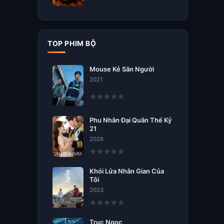
TOP PHIM BỘ
Mouse Kẻ Săn Người
2021
Phu Nhân Đại Quân Thế Kỷ
21
2026
Khói Lửa Nhân Gian Của
Tôi
2023
Trục Ngọc