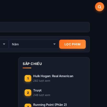
SẮP CHIẾU
Hulk Hogan: Real American
1
282 lượt xem
Trượt
2
248 lượt xem
Running Point (Phần 2)