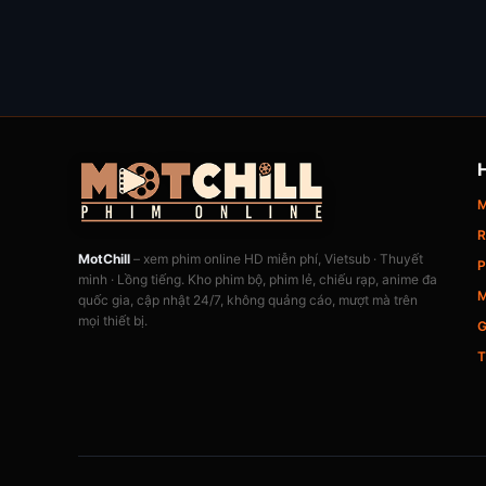
M
R
MotChill
– xem phim online HD miễn phí, Vietsub · Thuyết
P
minh · Lồng tiếng. Kho phim bộ, phim lẻ, chiếu rạp, anime đa
M
quốc gia, cập nhật 24/7, không quảng cáo, mượt mà trên
mọi thiết bị.
G
T