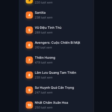
3
220 lượt xem
Santita
4
238 lượt xem
Vũ Điệu Tình Thù
5
289 lượt xem
Avengers: Cuộc Chiến Bí Mật
6
310 lượt xem
Thiên Hương
7
479 lượt xem
Lãm Lưu Quang Tam Thiên
8
235 lượt xem
Sư Huynh Quá Cẩn Trọng
9
247 lượt xem
Nhất Chẩm Xuân Hoa
10
250 lượt xem