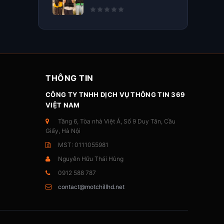
THÔNG TIN
CÔNG TY TNHH DỊCH VỤ THÔNG TIN 369
VIỆT NAM
Tầng 6, Tòa nhà Việt Á, Số 9 Duy Tân, Cầu
Giấy, Hà Nội
MST: 0111055981
Nguyễn Hữu Thái Hùng
0912 588 787
contact@motchillhd.net