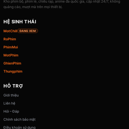
Kho phim bộ, phim lẻ, chiếu rạp, anime đa quốc gia, cập nhật 24/7, không
quảng cáo, mượt mà trên mọi thiết bị.
HỆ SINH THÁI
MotChill
ĐANG XEM
RoPhim
PhimMoi
MotPhim
GhienPhim
Thungphim
HỖ TRỢ
Giới thiệu
Liên hệ
Hỏi – Đáp
Chính sách bảo mật
Điều khoản sử dụng