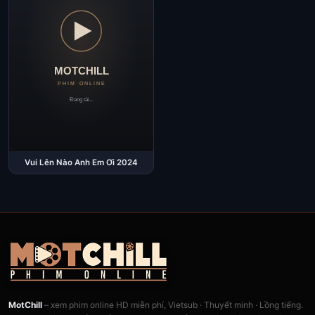
Vui Lên Nào Anh Em Ơi 2024
MotChill
– xem phim online HD miễn phí, Vietsub · Thuyết minh · Lồng tiếng.