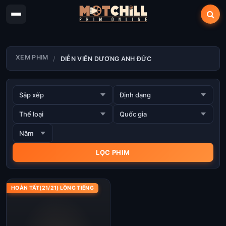
XEM PHIM
DIỄN VIÊN DƯƠNG ANH ĐỨC
HOÀN TẤT(21/21) LỒNG TIẾNG