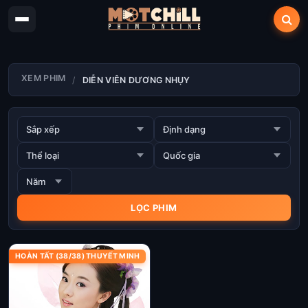
XEM PHIM
DIỄN VIÊN DƯƠNG NHỤY
HOÀN TẤT (38/38) THUYẾT MINH