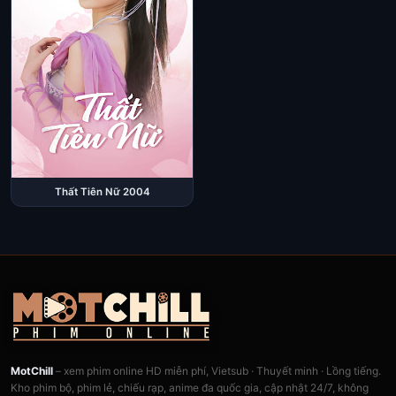
Thất Tiên Nữ 2004
MotChill
– xem phim online HD miễn phí, Vietsub · Thuyết minh · Lồng tiếng.
Kho phim bộ, phim lẻ, chiếu rạp, anime đa quốc gia, cập nhật 24/7, không