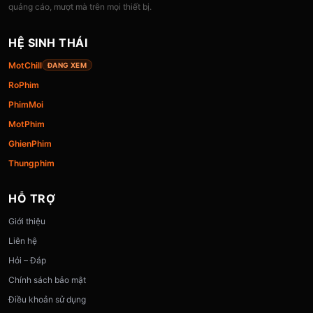
quảng cáo, mượt mà trên mọi thiết bị.
HỆ SINH THÁI
MotChill
ĐANG XEM
RoPhim
PhimMoi
MotPhim
GhienPhim
Thungphim
HỖ TRỢ
Giới thiệu
Liên hệ
Hỏi – Đáp
Chính sách bảo mật
Điều khoản sử dụng