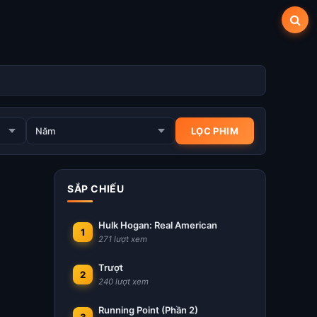
SẮP CHIẾU
Hulk Hogan: Real American
1
271 lượt xem
Trượt
2
240 lượt xem
Running Point (Phần 2)