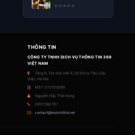
THÔNG TIN
CÔNG TY TNHH DỊCH VỤ THÔNG TIN 369
VIỆT NAM
Tầng 6, Tòa nhà Việt Á, Số 9 Duy Tân, Cầu
Giấy, Hà Nội
MST: 0111055981
Nguyễn Hữu Thái Hùng
0912 588 787
contact@motchillhd.net