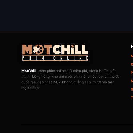
M
R
MotChill
– xem phim online HD miễn phí, Vietsub · Thuyết
P
minh · Lồng tiếng. Kho phim bộ, phim lẻ, chiếu rạp, anime đa
M
quốc gia, cập nhật 24/7, không quảng cáo, mượt mà trên
mọi thiết bị.
G
T