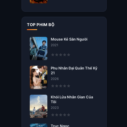
TOP PHIM BỘ
Mouse Kẻ Săn Người
2021
Phu Nhân Đại Quân Thế Kỷ
21
2026
Khói Lửa Nhân Gian Của
Tôi
2023
Trục Ngọc