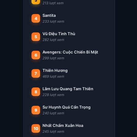
3
213 lượt xem
Santita
4
233 lượt xem
Vũ Điệu Tình Thù
5
282 lượt xem
Avengers: Cuộc Chiến Bí Mật
6
299 lượt xem
Thiên Hương
7
469 lượt xem
Lãm Lưu Quang Tam Thiên
8
228 lượt xem
Sư Huynh Quá Cẩn Trọng
9
240 lượt xem
Nhất Chẩm Xuân Hoa
10
245 lượt xem