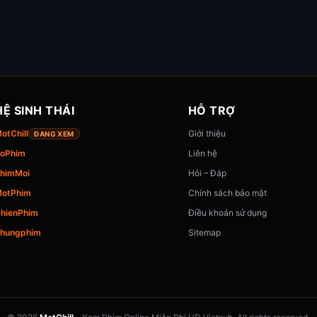
HỆ SINH THÁI
HỖ TRỢ
otChill
Giới thiệu
ĐANG XEM
oPhim
Liên hệ
himMoi
Hỏi – Đáp
otPhim
Chính sách bảo mật
hienPhim
Điều khoản sử dụng
hungphim
Sitemap