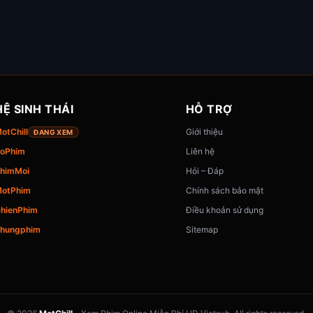
HỆ SINH THÁI
HỖ TRỢ
otChill
Giới thiệu
ĐANG XEM
oPhim
Liên hệ
himMoi
Hỏi – Đáp
otPhim
Chính sách bảo mật
hienPhim
Điều khoản sử dụng
hungphim
Sitemap