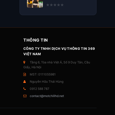
THÔNG TIN
CÔNG TY TNHH DỊCH VỤ THÔNG TIN 369
VIỆT NAM
Tầng 6, Tòa nhà Việt Á, Số 9 Duy Tân, Cầu
Giấy, Hà Nội
MST: 0111055981
Nguyễn Hữu Thái Hùng
0912 588 787
contact@motchillhd.net