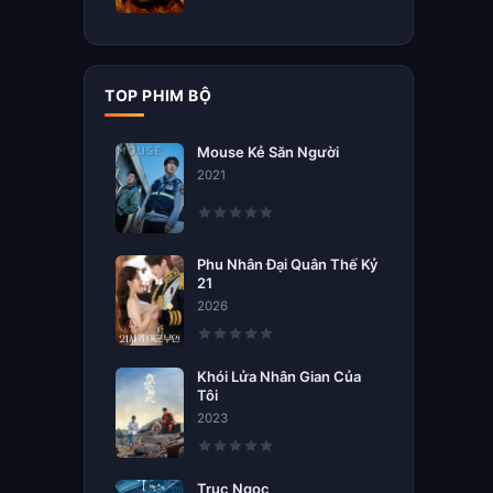
TOP PHIM BỘ
Mouse Kẻ Săn Người
2021
Phu Nhân Đại Quân Thế Kỷ
21
2026
Khói Lửa Nhân Gian Của
Tôi
2023
Trục Ngọc