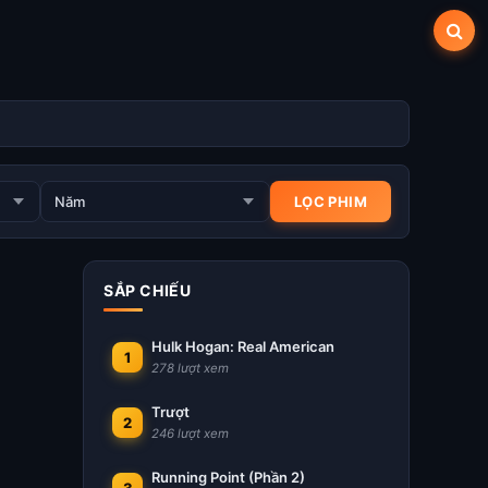
SẮP CHIẾU
Hulk Hogan: Real American
1
278 lượt xem
Trượt
2
246 lượt xem
Running Point (Phần 2)