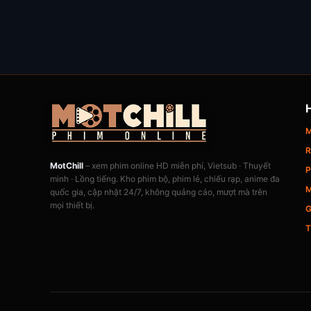
M
R
MotChill
– xem phim online HD miễn phí, Vietsub · Thuyết
P
minh · Lồng tiếng. Kho phim bộ, phim lẻ, chiếu rạp, anime đa
M
quốc gia, cập nhật 24/7, không quảng cáo, mượt mà trên
mọi thiết bị.
G
T