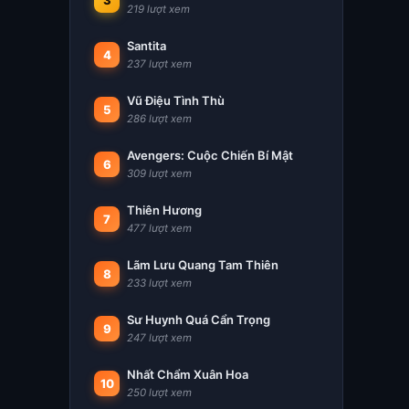
3
219 lượt xem
Santita
4
237 lượt xem
Vũ Điệu Tình Thù
5
286 lượt xem
Avengers: Cuộc Chiến Bí Mật
6
309 lượt xem
Thiên Hương
7
477 lượt xem
Lãm Lưu Quang Tam Thiên
8
233 lượt xem
Sư Huynh Quá Cẩn Trọng
9
247 lượt xem
Nhất Chẩm Xuân Hoa
10
250 lượt xem