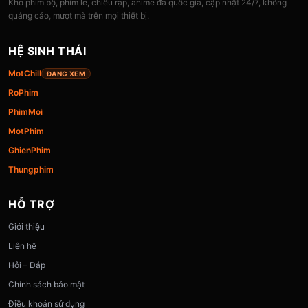
Kho phim bộ, phim lẻ, chiếu rạp, anime đa quốc gia, cập nhật 24/7, không
quảng cáo, mượt mà trên mọi thiết bị.
HỆ SINH THÁI
MotChill
ĐANG XEM
RoPhim
PhimMoi
MotPhim
GhienPhim
Thungphim
HỖ TRỢ
Giới thiệu
Liên hệ
Hỏi – Đáp
Chính sách bảo mật
Điều khoản sử dụng