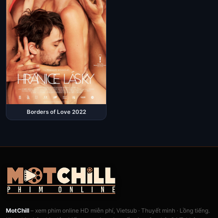
Borders of Love 2022
MotChill
– xem phim online HD miễn phí, Vietsub · Thuyết minh · Lồng tiếng.