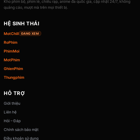
Kho phim bộ, phim lẻ, chiếu rạp, anime đa quốc gia, cập nhật 24/7, không
quảng cáo, mượt mà trên mọi thiết bị.
HỆ SINH THÁI
MotChill
ĐANG XEM
RoPhim
PhimMoi
MotPhim
GhienPhim
Thungphim
HỖ TRỢ
Giới thiệu
Liên hệ
Hỏi – Đáp
Chính sách bảo mật
Điều khoản sử dụng