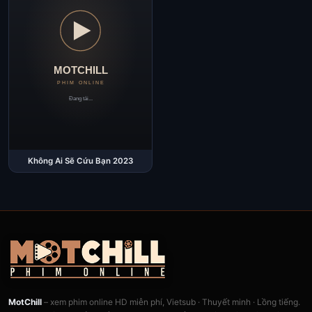
Không Ai Sẽ Cứu Bạn 2023
MotChill
– xem phim online HD miễn phí, Vietsub · Thuyết minh · Lồng tiếng.