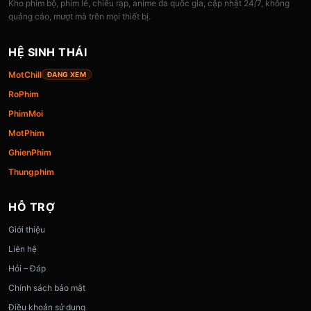
Kho phim bộ, phim lẻ, chiếu rạp, anime đa quốc gia, cập nhật 24/7, không
quảng cáo, mượt mà trên mọi thiết bị.
HỆ SINH THÁI
MotChill
ĐANG XEM
RoPhim
PhimMoi
MotPhim
GhienPhim
Thungphim
HỖ TRỢ
Giới thiệu
Liên hệ
Hỏi – Đáp
Chính sách bảo mật
Điều khoản sử dụng