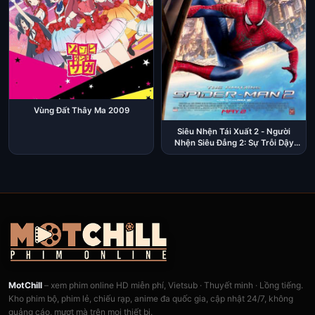
Vùng Đất Thây Ma 2009
Siêu Nhện Tái Xuất 2 - Người
Nhện Siêu Đẳng 2: Sự Trỗi Dậy
Của Người Điện 2014
MotChill
– xem phim online HD miễn phí, Vietsub · Thuyết minh · Lồng tiếng.
Kho phim bộ, phim lẻ, chiếu rạp, anime đa quốc gia, cập nhật 24/7, không
quảng cáo, mượt mà trên mọi thiết bị.