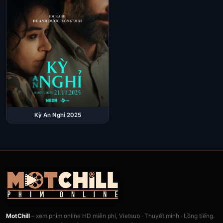
Kỳ An Nghỉ 2025
MotChill
– xem phim online HD miễn phí, Vietsub · Thuyết minh · Lồng tiếng.