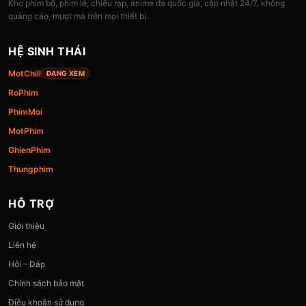
Kho phim bộ, phim lẻ, chiếu rạp, anime đa quốc gia, cập nhật 24/7, không
quảng cáo, mượt mà trên mọi thiết bị.
HỆ SINH THÁI
MotChill
ĐANG XEM
RoPhim
PhimMoi
MotPhim
GhienPhim
Thungphim
HỖ TRỢ
Giới thiệu
Liên hệ
Hỏi – Đáp
Chính sách bảo mật
Điều khoản sử dụng