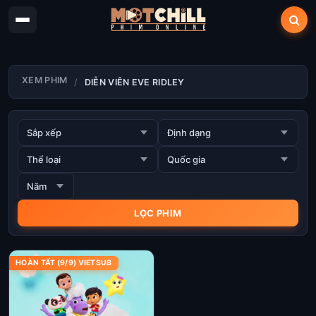
XEM PHIM
DIỄN VIÊN EVE RIDLEY
HOÀN TẤT (9/9) VIETSUB