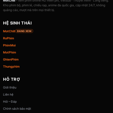
MotChill
– xem phim online HD miễn phí, Vietsub · Thuyết minh · Lồng tiếng.
Kho phim bộ, phim lẻ, chiếu rạp, anime đa quốc gia, cập nhật 24/7, không
quảng cáo, mượt mà trên mọi thiết bị.
HỆ SINH THÁI
MotChill
ĐANG XEM
RoPhim
PhimMoi
MotPhim
GhienPhim
Thungphim
HỖ TRỢ
Giới thiệu
Liên hệ
Hỏi – Đáp
Chính sách bảo mật