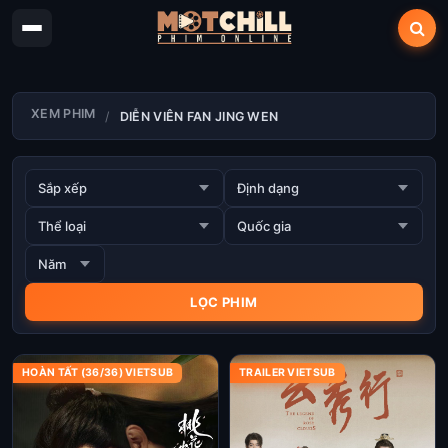
XEM PHIM
DIỄN VIÊN FAN JING WEN
HOÀN TẤT (36/36) VIETSUB
TRAILER VIETSUB