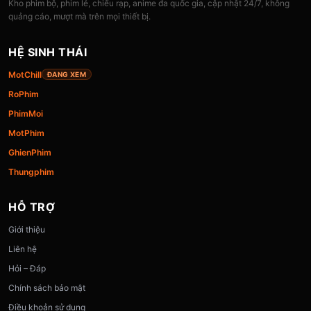
Kho phim bộ, phim lẻ, chiếu rạp, anime đa quốc gia, cập nhật 24/7, không
quảng cáo, mượt mà trên mọi thiết bị.
HỆ SINH THÁI
MotChill
ĐANG XEM
RoPhim
PhimMoi
MotPhim
GhienPhim
Thungphim
HỖ TRỢ
Giới thiệu
Liên hệ
Hỏi – Đáp
Chính sách bảo mật
Điều khoản sử dụng