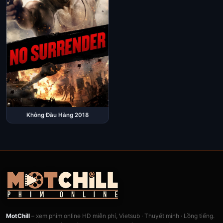
Không Đầu Hàng 2018
MotChill
– xem phim online HD miễn phí, Vietsub · Thuyết minh · Lồng tiếng.