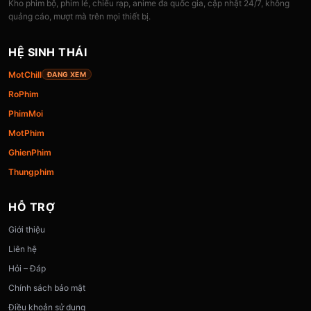
Kho phim bộ, phim lẻ, chiếu rạp, anime đa quốc gia, cập nhật 24/7, không
quảng cáo, mượt mà trên mọi thiết bị.
HỆ SINH THÁI
MotChill
ĐANG XEM
RoPhim
PhimMoi
MotPhim
GhienPhim
Thungphim
HỖ TRỢ
Giới thiệu
Liên hệ
Hỏi – Đáp
Chính sách bảo mật
Điều khoản sử dụng