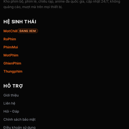
Kho phim bộ, phim lẻ, chiếu rạp, anime đa quốc gia, cập nhật 24/7, không
quảng cáo, mượt mà trên mọi thiết bị.
HỆ SINH THÁI
MotChill
ĐANG XEM
RoPhim
PhimMoi
MotPhim
GhienPhim
Thungphim
HỖ TRỢ
Giới thiệu
Liên hệ
Hỏi – Đáp
Chính sách bảo mật
Điều khoản sử dụng