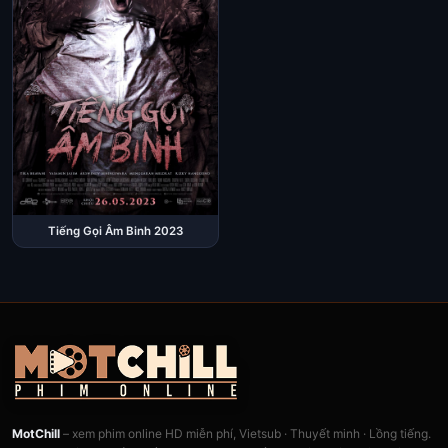
Tiếng Gọi Âm Binh 2023
MotChill
– xem phim online HD miễn phí, Vietsub · Thuyết minh · Lồng tiếng.