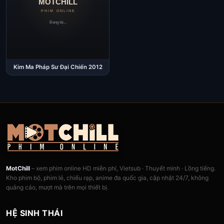
Kim Ma Pháp Sư Đại Chiến 2012
MotChill
– xem phim online HD miễn phí, Vietsub · Thuyết minh · Lồng tiếng.
Kho phim bộ, phim lẻ, chiếu rạp, anime đa quốc gia, cập nhật 24/7, không
quảng cáo, mượt mà trên mọi thiết bị.
HỆ SINH THÁI