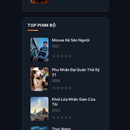
TOP PHIM BỘ
Mouse Kẻ Săn Người
2021
Phu Nhân Đại Quân Thế Kỷ
21
2026
Khói Lửa Nhân Gian Của
Tôi
2023
Trục Ngọc