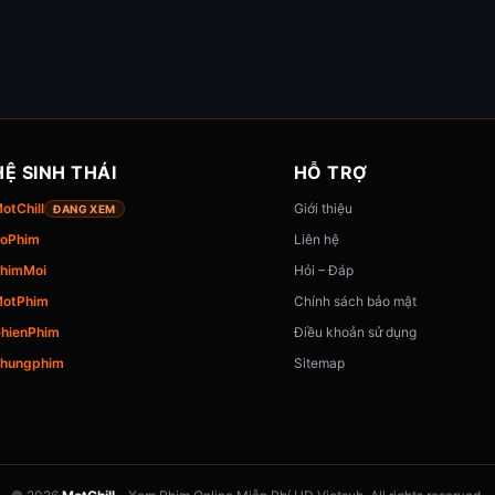
HỆ SINH THÁI
HỖ TRỢ
otChill
Giới thiệu
ĐANG XEM
oPhim
Liên hệ
himMoi
Hỏi – Đáp
otPhim
Chính sách bảo mật
hienPhim
Điều khoản sử dụng
hungphim
Sitemap