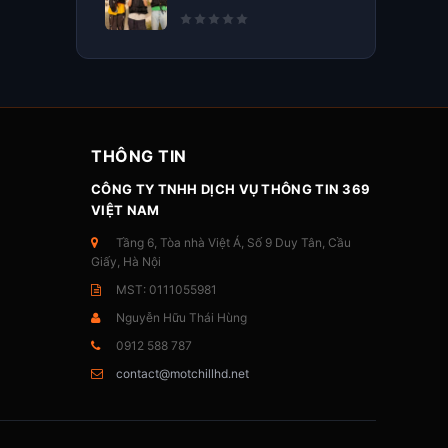
THÔNG TIN
CÔNG TY TNHH DỊCH VỤ THÔNG TIN 369
VIỆT NAM
Tầng 6, Tòa nhà Việt Á, Số 9 Duy Tân, Cầu
Giấy, Hà Nội
MST: 0111055981
Nguyễn Hữu Thái Hùng
0912 588 787
contact@motchillhd.net