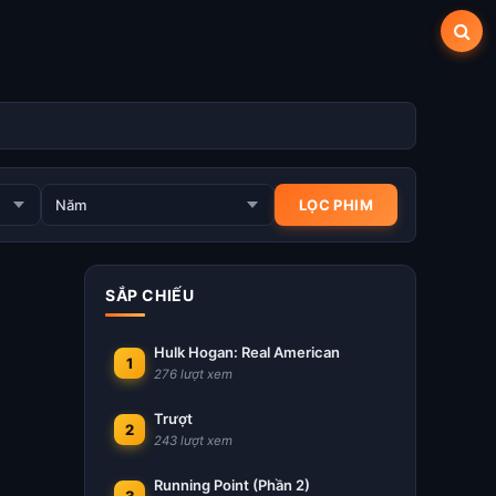
SẮP CHIẾU
Hulk Hogan: Real American
1
276 lượt xem
Trượt
2
243 lượt xem
Running Point (Phần 2)