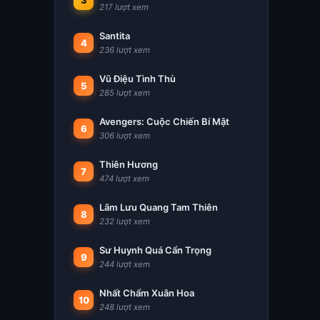
3
217 lượt xem
Santita
4
236 lượt xem
Vũ Điệu Tình Thù
5
285 lượt xem
Avengers: Cuộc Chiến Bí Mật
6
306 lượt xem
Thiên Hương
7
474 lượt xem
Lãm Lưu Quang Tam Thiên
8
232 lượt xem
Sư Huynh Quá Cẩn Trọng
9
244 lượt xem
Nhất Chẩm Xuân Hoa
10
248 lượt xem