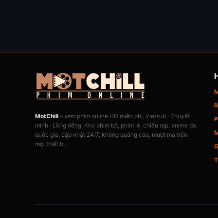
M
R
MotChill
– xem phim online HD miễn phí, Vietsub · Thuyết
P
minh · Lồng tiếng. Kho phim bộ, phim lẻ, chiếu rạp, anime đa
M
quốc gia, cập nhật 24/7, không quảng cáo, mượt mà trên
mọi thiết bị.
G
T